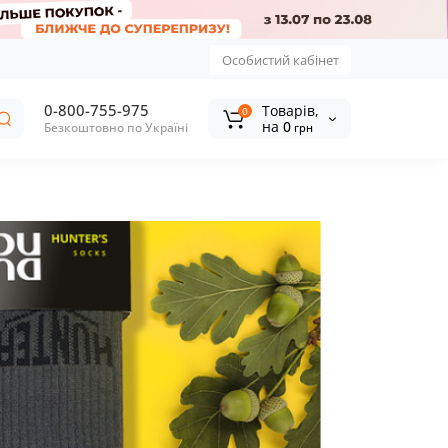
Особистий кабінет
0-800-755-975
Tоварів,
0
на
0
Безкоштовно по Україні
грн