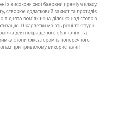
ні з високоякісної бавовни преміум класу.
у, створює додатковий захист та протидіє
єво піднята пом’якшена ділянка над стопою
изацію. Шкарпетки мають різні текстурні
гомілка для покращеного облягання та
тримка стопи фіксатором із поперечного
ногам при тривалому використанні!