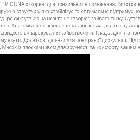
ії ТМ DUNA створені для прихильників полювання. Виготовле
ужна структура, яка стабілізує та оптимально підтримує ног
обре фіксується на нозі та не створює зайвого тиску. Сутт
лля. Анатомічна плюшева стопа забезпечує додаткову аморт
я швидкого випаровування зайвої вологи. Гладка ділянка па
у взутті. Додаткові ділянки для повітряної циркуляції. Під
. Мисок із плоским швом для зручності та комфорту вашим 