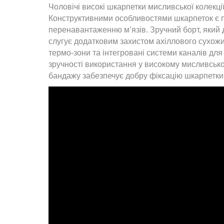
Чоловічі високі шкарпетки мисливської колекц
Конструктивними особливостями шкарпеток є пр
перенавантаженню м’язів. Зручний борт, який д
слугує додатковим захистом ахіллового сухожи
термо-зони та інтегровані системи каналів дл
зручності використання у високому мисливськом
бандажу забезпечує добру фіксацію шкарпетки