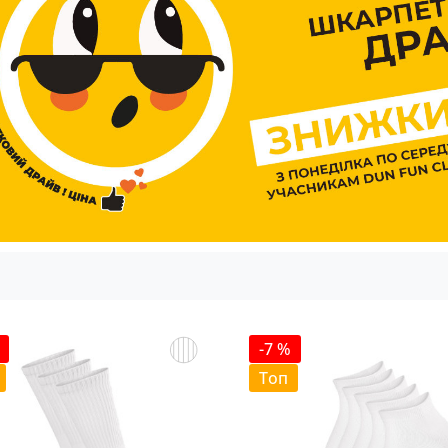
-7 %
Топ