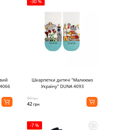
-30 %
овий
Шкарпетки дитячі "Малюємо
 4066
Україну" DUNA 4093
60
грн
42
грн
-7 %