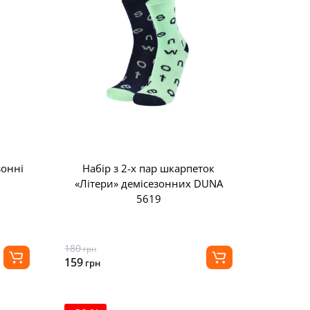
зонні
Набір з 2-х пар шкарпеток
«Літери» демісезонних DUNA
5619
180
грн
159
грн