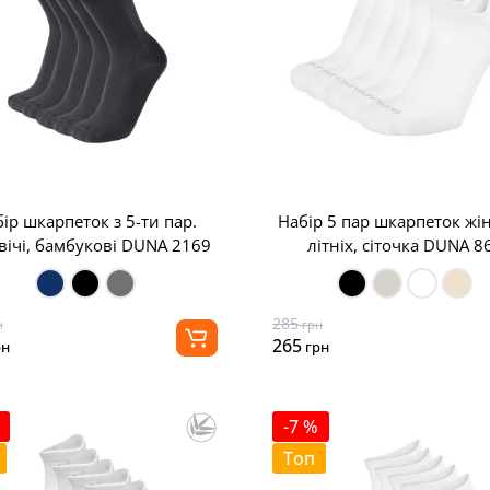
ір шкарпеток з 5-ти пар.
Набір 5 пар шкарпеток жі
вічі, бамбукові DUNA 2169
літніх, сіточка DUNA 8
285
н
грн
265
рн
грн
-7 %
Топ