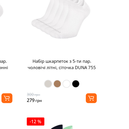
пар.
Набір шкарпеток з 5-ти пар.
онні
чоловічі літні, сіточка DUNA 755
300
грн
279
грн
-12 %