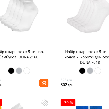
ір шкарпеток з 5-ти пар.
Набір шкарпеток з 5-ти 
бамбукові DUNA 2160
чоловічі короткі демісез
DUNA 7018
325
н
грн
302
рн
грн
-30 %