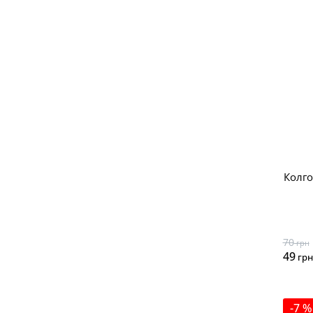
Колго
70
грн
49
грн
-7 %