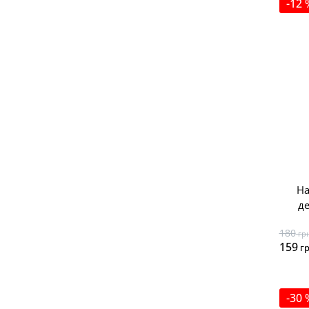
-12 
На
д
180
гр
159
г
-30 