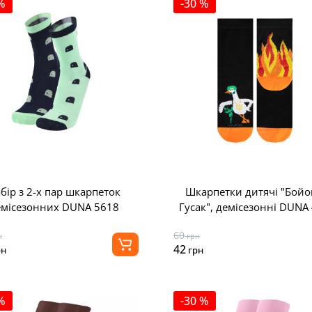
%
-30 %
бір з 2-х пар шкарпеток
Шкарпетки дитячі "Бой
емісезонних DUNA 5618
Гусак", демісезонні DUNA
60
н
грн
42
рн
грн
%
-30 %