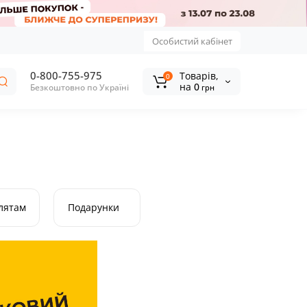
Особистий кабінет
0-800-755-975
Tоварів,
0
на
0
Безкоштовно по Україні
грн
лятам
Подарунки