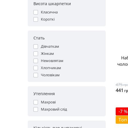
Висота шкарпетки
Класична
Короткі
Стать
Дівчаткам
Жінкам
Наб
Немовлятам
чоло
Хлопчикам
Чоловікам
475
гр
441
г
Утеплення
Махрові
Махровий слід
-7 %
Топ
Кількість пар в упаковці