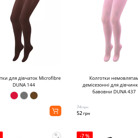
тки для дівчаток Microfibre
Колготки немовлята
DUNA 144
демісезонні для дівчинк
бавовни DUNA 437
74
грн
52
грн
-7 %