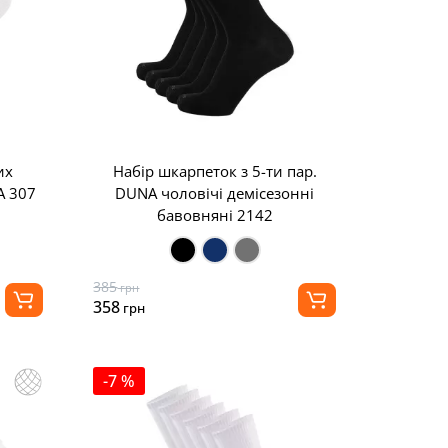
их
Набір шкарпеток з 5-ти пар.
A 307
DUNA чоловічі демісезонні
бавовняні 2142
385
грн
358
грн
-7 %