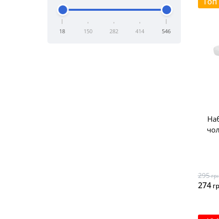
Топ
18
150
282
414
546
Наб
чол
295
гр
274
г