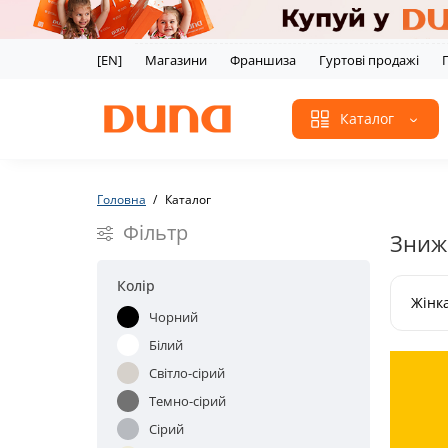
[EN]
Магазини
Франшиза
Гуртові продажі
Каталог
Головна
Каталог
Фільтр
Знижк
Колір
Жінк
Чорний
Білий
Світло-сірий
Темно-сірий
Сірий