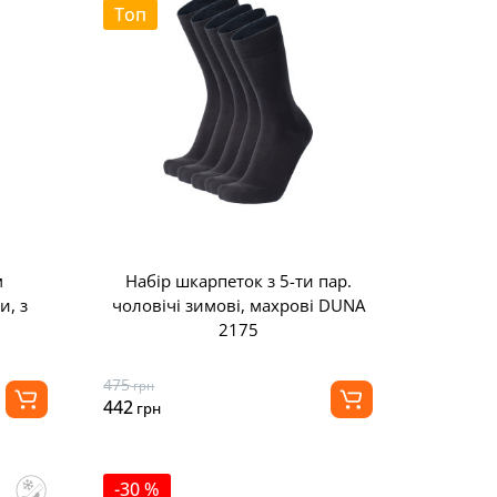
Топ
м
Набір шкарпеток з 5-ти пар.
и, з
чоловічі зимові, махрові DUNA
2175
475
грн
442
грн
-30 %