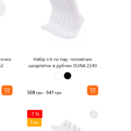
ночих
Набір з 6-ти пар. чоловічих
62
шкарпеток в рубчик DUNA 2240
508
- 541
грн
грн
-7 %
Топ