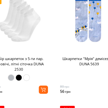
ір шкарпеток з 5-ти пар.
Шкарпетки "Мрія" демісе
овічі, літні сіточка DUNA
DUNA 5639
2530
80
н
грн
56
рн
грн