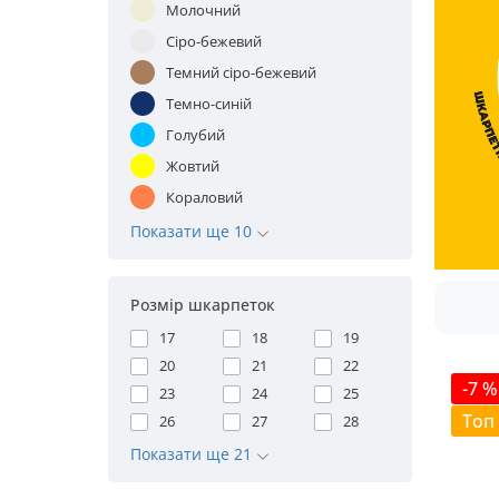
Молочний
Сіро-бежевий
Темний сіро-бежевий
Темно-синій
Голубий
Жовтий
Кораловий
Показати ще 10
Розмір шкарпеток
17
18
19
20
21
22
-7 %
23
24
25
Топ
26
27
28
Показати ще 21