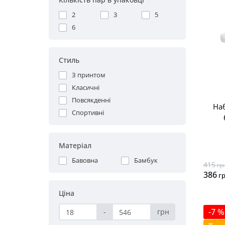
2
3
5
6
Стиль
З принтом
Класичні
Повсякденні
Наб
Спортивні
Матеріал
Бавовна
Бамбук
415
гр
386
г
Ціна
-7 %
-
грн