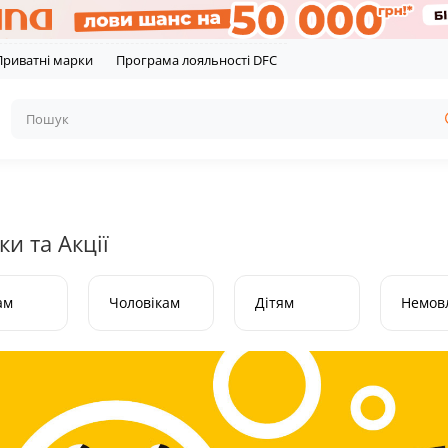
Приватні марки
Програма лояльності DFC
и та Акції
ам
Чоловікам
Дітям
Немов