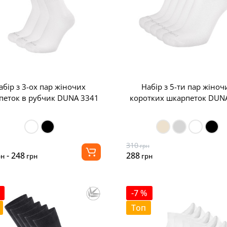
абір з 3-ох пар жіночих
Набір з 5-ти пар жіноч
петок в рубчик DUNA 3341
коротких шкарпеток DUN
310
грн
- 248
288
рн
грн
грн
-7 %
Топ