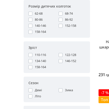
Розмір дитячих колготок
62-68
68-74
80-86
86-92
140-146
152-158
158-164
Н
шкар
Зріст
110-116
122-128
134-140
146-152
158-164
231
г
Сезон
Демі
Зима
-7 %
Літо
Топ