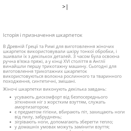
>|
Історія і призначення шкарпеток
В Древній Греції та Римі для виготовлення жіночих
шкарпеток використовували шкіру тонкої обробки, і
зшивали їх з декількох деталей. З часом була освоєна
ручна в'язка пряжі, а у кінці XVI століття в Англії
винайшли першу трикотажну машину. Сьогодні для
виготовлення трикотажних шкарпеток
використовуються волокна рослинного та тваринного
походження, синтетичні, змішані.
Жіночі шкарпетки виконують декілька завдань:
усувають дискомфорт від безпосереднього
зіткнення ніг з жорстким взуттям, служать
амортизатором;
є предметом гігієни, вбирають піт, захищають ноги
від пилу, забруднень;
зігрівають ноги, допомагають зберегти тепло;
у домашніх умовах можуть замінити взуття;