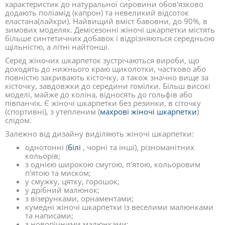
характеристик до натуральної сировини обов'язково
додають поліамід (капрон) та невеликий відсоток
еластана(лайкри). Найвищий вміст бавовни, до 90%, в
зимових моделях. Демісезонні жіночі шкарпетки містять
більше синтетичних добавок і відрізняються середньою
щільністю, а літні найтонші.
Серед жіночих шкарпеток зустрічаються вироби, що
доходять до нижнього краю щиколотки, частково або
повністю закривають кісточку, а також значно вище за
кісточку, завдовжки до середини гомілки. Більш високі
моделі, майже до коліна, відносять до гольфів або
півпанчіх. Є жіночі шкарпетки без резинки, в сіточку
(спортивні), з утепленим (
махрові жіночі шкарпетки
)
слідом.
Залежно від дизайну виділяють жіночі шкарпетки:
однотонні (
білі
, чорні та інші), різноманітних
кольорів;
з однією широкою смугою, п'ятою, кольоровим
п'ятою та миском;
у смужку, цятку, горошок;
у дрібний малюнок;
з візерунками, орнаментами;
кумедні жіночі шкарпетки із веселими малюнками
та написами;
з новорічними малюнками;