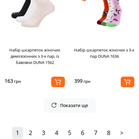
Набір шкарпеток жіночих
Набір шкарпеток жіночих з 3-х
демісезонних з 3-х пар, із
пар DUNA 1636
бавовни DUNA 1562
163
399
грн
грн
Показати ще
1
2
3
4
5
6
7
8
>