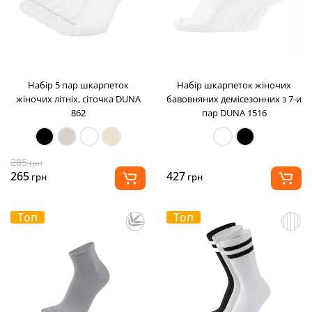
Набір 5 пар шкарпеток
Набір шкарпеток жіночих
жіночих літніх, сіточка DUNA
бавовняних демісезонних з 7-и
862
пар DUNA 1516
285
грн
265
427
грн
грн
Топ
Топ