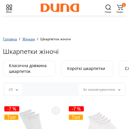
0
Меню
Пошук
Кошик
Головна
Жінкам
Шкарпетки жіночі
Шкарпетки жіночі
Класична довжина
Короткі шкарпетки
С
шкарпеток
24
За замовчуванням
-7 %
-7 %
Топ
Топ