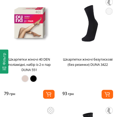
Фільтр
Шкарпетки жіночі 40 DEN
Шкарпетки жіночі безутискові
поліамідні, набір із 2-х пар
(без резинки) DUNA 3422
DUNA 551
79
93
грн
грн