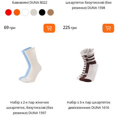
бавовняні DUNA 8022
шкарпеток безутискові (без
резинки) DUNA 1598
69
225
грн
грн
Набір з 2-х пар жіночих
Набір з 3-х пар шкарпеток
шкарпеток, безутискові (без
демісезонних DUNA 1616
резинки) DUNA 1597