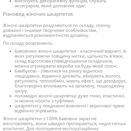
виконують декоративну функцію, служать
аксесуаром, який доповнює одяг.
Різновид жіночих шкарпеток
Жіночі шкарпетки розділяються по складу, сезону,
довжині і іншими творчими особливостям,
відрізняються різноманітністю дизайну.
По складу розрізняють:
бавовняні жіночі шкарпетки - класичний варіант, в
яких регулюючи товщину нитки, щільність в'язки,
склад відсоткове співвідношення складників,
можна отримувати вироби на будь-який сезон;
бамбукові - з'явилися на ринку відносно
нещодавно, відмінно дихають, вбирають вологу,
регулюють теплообмін, мають ефект, що дезодорує,
благотворно впливають на запалену, пошкоджену
шкіру;
поліамідні жіночі шкарпетки дуже тонкі, еластичні,
їх можна носити з туфлями;
шкарпетки у поєднанні вовняної і акрилової пряжі
відмінно зігрівають.
Жіночі шкарпетки з 100% бавовни зараз не
виготовляють, вони швидко протираються, недостатньо
еластичні. Для поліпшення експлуатаційних