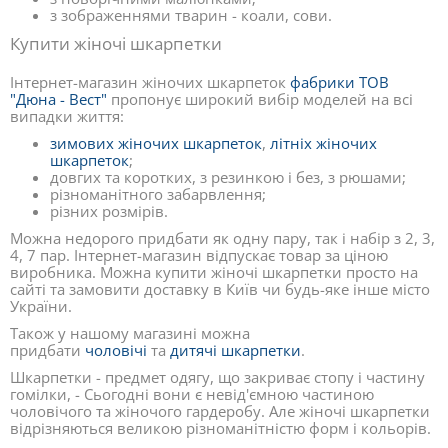
з зображеннями тварин - коали, сови.
Купити жіночі шкарпетки
Інтернет-магазин жіночих шкарпеток
фабрики ТОВ
"Дюна - Вест"
пропонує широкий вибір моделей на всі
випадки життя:
зимових жіночих шкарпеток
,
літніх жіночих
шкарпеток
;
довгих та коротких, з резинкою і без, з рюшами;
різноманітного забарвлення;
різних розмірів.
Можна недорого придбати як одну пару, так і набір з 2, 3,
4, 7 пар. Інтернет-магазин відпускає товар за ціною
виробника. Можна купити жіночі шкарпетки просто на
сайті та замовити доставку в Київ чи будь-яке інше місто
України.
Також у нашому магазині можна
придбати
чоловічі
та
дитячі шкарпетки
.
Шкарпетки - предмет одягу, що закриває стопу і частину
гомілки, - Сьогодні вони є невід'ємною частиною
чоловічого та жіночого гардеробу. Але жіночі шкарпетки
відрізняються великою різноманітністю форм і кольорів.