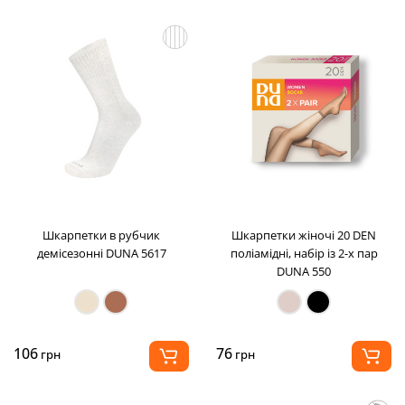
Шкарпетки в рубчик
Шкарпетки жіночі 20 DEN
демісезонні DUNA 5617
поліамідні, набір із 2-х пар
DUNA 550
106
76
грн
грн