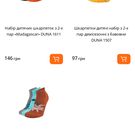
Набір дитячих шкарпеток з 2-х
Шкарпетки дитячі набір з 2-х
пар «Madagascar» DUNA 1611
пар демісезонні з бавовни
DUNA 1507
146
97
грн
грн