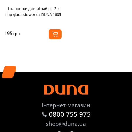
Шкарпетки дитячі набір з 3-х
пар «Jurassic world» DUNA 1605
195
грн
Інтернет-магазин
0800 755 975
shop@duna.ua