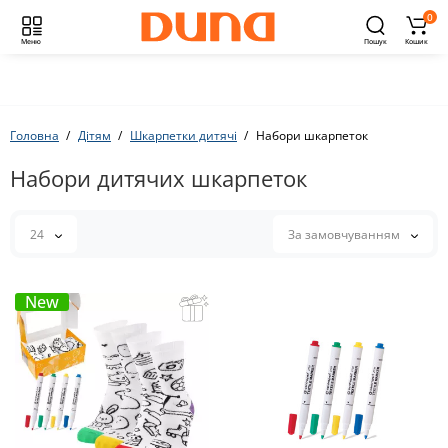
0
Меню
Пошук
Кошик
Головна
Дітям
Шкарпетки дитячі
Набори шкарпеток
Набори дитячих шкарпеток
24
За замовчуванням
New