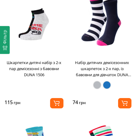
Фільтр
Шкарпетки дитячі набір з 2-х
Набір дитячих демісезонних
пар демісезонні з бавовни
шкарпеток з 2-х пар, із
DUNA 1506
бавовни для дівчаток DUNA
1068
115
74
грн
грн