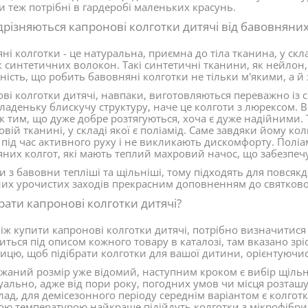
и теж потрібні в гардеробі маленьких красунь.
дрізняються капронові колготки дитячі від бавовняних
ні колготки - це натуральна, приємна до тіла тканина, у скл
 синтетичних волокон. Такі синтетичні тканини, як нейлон,
ність, що робить бавовняні колготки не тільки м'якими, а 
ві колготки дитячі, навпаки, виготовляються переважно із си
ладеньку блискучу структуру, наче це колготи з люрексом. 
к тим, що дуже добре розтягуються, хоча є дуже надійними
вій тканині, у складі якої є поліамід. Саме завдяки йому ко
під час активного руху і не викликають дискомфорту. Поліа
них колгот, які мають теплий махровий начос, що забезпеч
и з бавовни тепліші та щільніші, тому підходять для повсяк
них урочистих заходів прекрасним доповненням до святковог
рати капронові колготки дитячі?
іж купити капронові колготки дитячі, потрібно визначитися з
титься під описом кожного товару в каталозі, там вказано зр
ицю, щоб підібрати колготки для вашої дитини, орієнтуючись
жаний розмір уже відомий, наступним кроком є вибір щільнос
уально, адже від пори року, погодних умов чи місця розташу
ад, для демісезонного періоду середнім варіантом є колготки
ою температурою найкраще підійдуть колготки з мікрофібри,