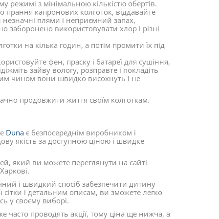
у режимі з мінімальною кількістю обертів.
го прання капронових колготок, віддавайте
 незначні плями і неприємний запах,
но заборонено використовувати хлор і різні
отки на кілька годин, а потім промити їх під
ристовуйте фен, праску і батареї для сушіння,
діжміть зайву вологу, розправте і покладіть
ким чином вони швидко висохнуть і не
начно продовжити життя своїм колготкам.
ле
Duna
є безпосереднім виробником і
дову якість за доступною ціною і швидке
ей, який ви можете переглянути на сайті
Харкові.
учний і швидкий спосіб забезпечити дитину
 сітки і детальним описам, ви зможете легко
сь у своєму виборі.
е часто проводять акції, тому ціна ще нижча, а