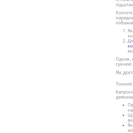
підшта
Колготк
нарядни
побажа
Як
ко
Дл
ко
мо
Однак, 
сукнею 
Як дог
Тонкий 
Капроно
деякими
Пе
на
Що
во
Як
мі