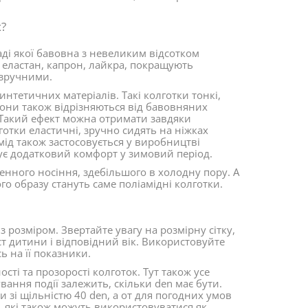
?
аді якої бавовна з невеликим відсотком
 еластан, капрон, лайкра, покращують
й зручними.
нтетичних матеріалів. Такі колготки тонкі,
Вони також відрізняються від бавовняних
. Такий ефект можна отримати завдяки
лготки еластичні, зручно сидять на ніжках
мід також застосовується у виробництві
ує додатковий комфорт у зимовий період.
денного носіння, здебільшого в холодну пору. А
о образу стануть саме поліамідні колготки.
 розміром. Звертайте увагу на розмірну сітку,
іст дитини і відповідний вік. Використовуйте
 на її показники.
ті та прозорості колготок. Тут також усе
вання події залежить, скільки den має бути.
 зі щільністю 40 den, а от для погодних умов
 які також можуть використовуватися як