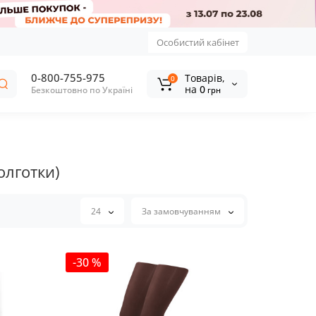
Особистий кабінет
0-800-755-975
Tоварів,
0
на
0
Безкоштовно по Україні
грн
олготки)
24
За замовчуванням
-30 %