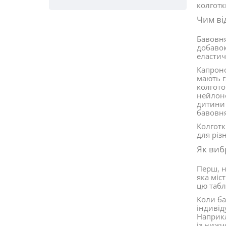
колготк
Чим ві
Бавовня
добавок
еластич
Капроно
мають г
колгото
нейлоно
дитини 
бавовня
Колготк
для різ
Як виб
Перш, н
яка міс
цю табл
Коли ба
індивід
Наприкл
із нижч