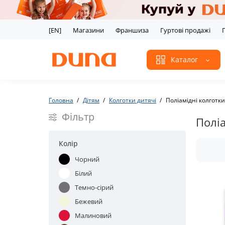
[EN]
Магазини
Франшиза
Гуртові продажі
Каталог
Головна
Дітям
Колготки дитячі
Поліамідні колготки
Фільтр
Поліа
Колір
Чорний
Білий
Темно-сірий
Бежевий
Малиновий