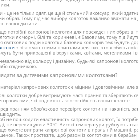
ники.
и - це не тільки одяг, це ще й стильний аксесуар, який здат
й образ. Тому під час вибору колготок важливо зважати на
нь вашої дитини.
що потрібні капронові колготки для повсякденних образів, 
лготки як чорні, білі та коричневі, є базовими, тому підійдут
я святкових подій колготки базових кольорів теж будуть дор
лготки
з різноманітними принтами для тих, хто любить сміли
жуть бути прикрашені візерунками, квітами, метеликами і в
незалежно від кольору і дизайну, будь-які капронові колготки 
або спідничкою.
лядати за дитячими капроновими колготками?
матеріал капронових колготок є міцним і довговічним, але 
ві колготки добре витримують часті прання та зберігають св
 правилами, які подовжать зносостійкість ваших колгот:
ред пранням обов'язково перевірте колготи на наявність зат
шкодить.
б не пошкодити еластичність капронових колгот, їх потрібн
ді, не перевищуючи 30°C. Високі температури руйнують тка
що хочете випрати капронові колготи в пральній машині, ре
шечок. Також простежте, щоб разом із колготками в барабан