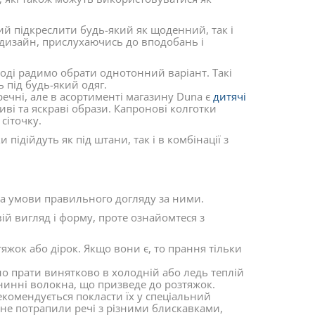
ний підкреслити будь-який як щоденний, так і
 дизайн, прислухаючись до вподобань і
тоді радимо обрати однотонний варіант. Такі
ь під будь-який одяг.
ечні, але в асортименті магазину Duna є
дитячі
ві та яскраві образи. Капронові колготки
 сіточку.
підійдуть як під штани, так і в комбінації з
за умови правильного догляду за ними.
ій вигляд і форму, проте ознайомтеся з
яжок або дірок. Якщо вони є, то прання тільки
о прати винятково в холодній або ледь теплій
нинні волокна, що призведе до розтяжок.
комендується покласти їх у спеціальний
 не потрапили речі з різними блискавками,