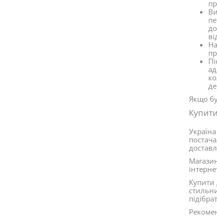
пр
Ви
пе
до
ві
На
пр
Пі
ад
ко
де
Якщо бу
Купити
Україна
постача
доставл
Магазин
інтерне
Купити 
стильни
підібра
Рекомен