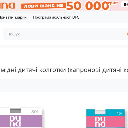
Приватні марки
Програма лояльності DFC
мідні дитячі колготки (капронові дитячі к