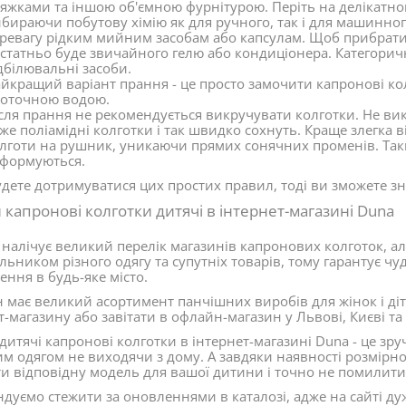
яжками та іншою об'ємною фурнітурою. Періть на делікатном
бираючи побутову хімію як для ручного, так і для машинно
ревагу рідким мийним засобам або капсулам. Щоб прибрати
статньо буде звичайного гелю або кондиціонера. Категорич
дбілювальні засоби.
йкращий варіант прання - це просто замочити капронові колг
оточною водою.
сля прання не рекомендується викручувати колготки. Не вико
же поліамідні колготки і так швидко сохнуть. Краще злегка ві
лготи на рушник, уникаючи прямих сонячних променів. Та
формуються.
дете дотримуватися цих простих правил, тоді ви зможете з
 капронові колготки дитячі в інтернет-магазині Duna
 налічує великий перелік магазинів капронових колготок, а
льником різного одягу та супутніх товарів, тому гарантує чу
ення в будь-яке місто.
 має великий асортимент панчішних виробів для жінок і діт
т-магазину або завітати в офлайн-магазин у Львові, Києві та 
дитячі капронові колготки в інтернет-магазині Duna - це зр
м одягом не виходячи з дому. А завдяки наявності розмірної
ти відповідну модель для вашої дитини і точно не помилити
дуємо стежити за оновленнями в каталозі, адже на сайті дуж