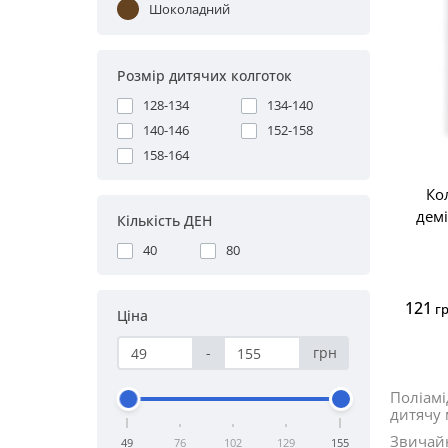
Шоколадний
Розмір дитячих колготок
128-134
134-140
140-146
152-158
158-164
Ко
дем
Кiлькiсть ДЕН
40
80
121
г
Ціна
-
грн
Поліамі
дитячу 
Звичайн
49
76
102
129
155