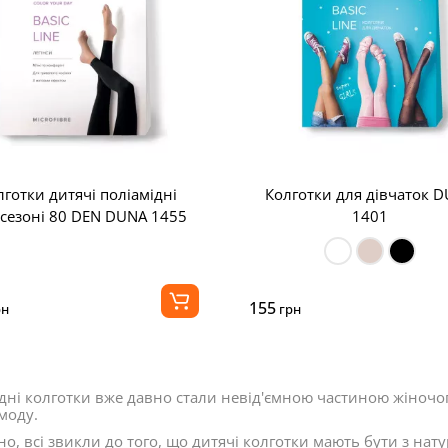
лготки дитячі поліамідні
Колготки для дівчаток 
ісезоні 80 DEN DUNA 1455
1401
155
рн
грн
дні колготки вже давно стали невід'ємною частиною жіночог
моду.
о, всі звикли до того, що дитячі колготки мають бути з нат