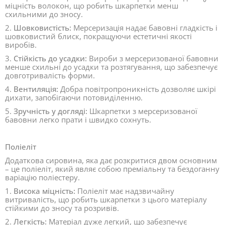
міцність волокон, що робить шкарпетки менш
схильними до зносу.
2.
Шовковистість:
Мерсеризація надає бавовні гладкість і
шовковистий блиск, покращуючи естетичні якості
виробів.
3.
Стійкість до усадки:
Вироби з мерсеризованої бавовни
менше схильні до усадки та розтягування, що забезпечує
довготривалість форми.
4.
Вентиляція:
Добра повітропроникність дозволяє шкірі
дихати, запобігаючи потовиділенню.
5.
Зручність у догляді:
Шкарпетки з мерсеризованої
бавовни легко прати і швидко сохнуть.
Поліеліт
Додаткова сировина, яка дає розкритися двом основним
– це поліеліт, який являє собою преміальну та бездоганну
варіацію поліестеру.
1.
Висока міцність:
Поліеліт має надзвичайну
витривалість, що робить шкарпетки з цього матеріалу
стійкими до зносу та розривів.
2.
Легкість:
Матеріал дуже легкий, що забезпечує