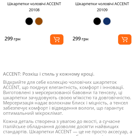
Шкарпетки чоловічі ACCENT
Шкарпетки чоловічі ACCENT
20108
20109
299
299
грн
грн
ACCENT: Розкіш і стиль у кожному кроці.
Відкрийте для себе колекцію чоловічих шкарпеток
ACCENT, що поєднує елегантність, комфорт і інновації.
Виготовлені з мерсеризованої бавовни та тенселу, ці
шкарпетки зачудовують своєю м’якістю та довговічністю.
Мерсеризація надає волокнам блиск і міцність, а тенсел
забезпечує комфорт і відведення вологи, що гарантує
оптимальний мікроклімат.
Кожна деталь створена з увагою до якості, а сучасне
італійське обладнання дозволяє досягти найвищих
стандартів. Шкарпетки ACCENT — це не просто аксесуар, а