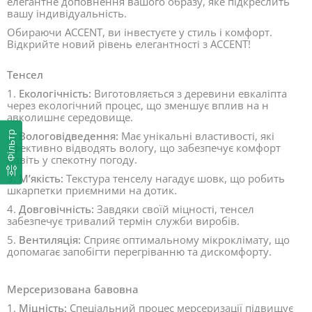
елегантне доповнення вашого образу, яке підкреслить
вашу індивідуальність.
Обираючи ACCENT, ви інвестуєте у стиль і комфорт.
Відкрийте новий рівень елегантності з ACCENT!
Тенсел
1.
Екологічність:
Виготовляється з деревини евкаліпта
через екологічний процес, що зменшує вплив на н
авколишнє середовище.
Фільтр
2.
Вологовідведення:
Має унікальні властивості, які
ефективно відводять вологу, що забезпечує комфорт
навіть у спекотну погоду.
3.
М’якість:
Текстура тенселу нагадує шовк, що робить
шкарпетки приємними на дотик.
4.
Довговічність:
Завдяки своїй міцності, тенсел
забезпечує тривалий термін служби виробів.
5.
Вентиляція:
Сприяє оптимальному мікроклімату, що
допомагає запобігти перегріванню та дискомфорту.
Мерсеризована бавовна
1.
Міцність:
Спеціальний процес мерсеризації підвищує