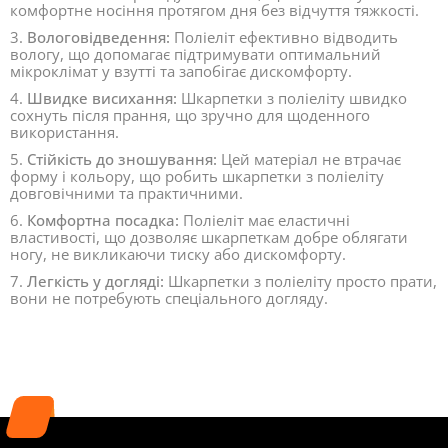
комфортне носіння протягом дня без відчуття тяжкості.
3.
Вологовідведення:
Поліеліт ефективно відводить
вологу, що допомагає підтримувати оптимальний
мікроклімат у взутті та запобігає дискомфорту.
4.
Швидке висихання:
Шкарпетки з поліеліту швидко
сохнуть після прання, що зручно для щоденного
використання.
5.
Стійкість до зношування:
Цей матеріал не втрачає
форму і кольору, що робить шкарпетки з поліеліту
довговічними та практичними.
6.
Комфортна посадка:
Поліеліт має еластичні
властивості, що дозволяє шкарпеткам добре облягати
ногу, не викликаючи тиску або дискомфорту.
7.
Легкість у догляді:
Шкарпетки з поліеліту просто прати,
вони не потребують спеціального догляду.