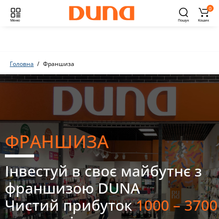
0
Меню
Пошук
Кошик
Головна
Франшиза
ФРАНШИЗА
Інвестуй в своє майбутнє з
франшизою DUNA
Чистий прибуток
1000 – 3700