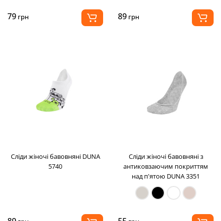
79
89
грн
грн
Сліди жіночі бавовняні DUNA
Сліди жіночі бавовняні з
5740
антиковзаючим покриттям
над п'ятою DUNA 3351