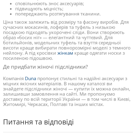
сповільнюють знос аксесуарів;
підвищують міцність;
попереджають розтягування тканини.
Ціна також залежить від розміру та фасону виробів. Для
сучасних мокасинів, лоферів та туфель з низькою
посадкою підходять укорочені сліди. Вони створюють
образ «босих ніг» — елегантний та чуттєвий. Для
ботильйонів, модельних туфель та взуття середньої
висоти краще вибирати повнорозмірні моделі з темного
нейлону. А під кросівки
жінкам
краще одягати носки з
посиленою підошвою.
Де придбати жіночі підслідники?
Компанія
Duna
пропонує стильні та надійні аксесуари з
міцних якісних матеріалів. В нашому каталозі ви
знайдете підслідники жіночі — купити їх можна онлайн,
залишивши замовлення на сайті. Ми пропонуємо
доставку по всій території України — в том числі в Києві,
Житомирі, Черкасах, Полтаві та інших містах.
Питання та відповіді