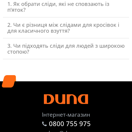
1. Як обрати сліди, які не сповзають із
п’яток?
2. Чи є різниця між слідами для кросівок і
для класичного взуття?
3. Чи підходять сліди для людей з широкою
стопою?
Інтернет-магазин
0800 755 975