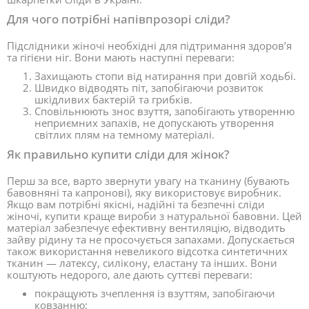
Для чого потрібні напівпрозорі сліди?
Підслідники жіночі необхідні для підтримання здоров’я
та гігієни ніг. Вони мають наступні переваги:
Захищають стопи від натирання при довгій ходьбі.
Швидко відводять піт, запобігаючи розвиток
шкідливих бактерій та грибків.
Сповільнюють знос взуття, запобігають утворенню
неприємних запахів, не допускають утворення
світлих плям на темному матеріалі.
Як правильно купити сліди для жінок?
Перш за все, варто звернути увагу на тканину (бувають
бавовняні та капронові), яку використовує виробник.
Якщо вам потрібні якісні, надійні та безпечні сліди
жіночі, купити краще вироби з натуральної бавовни. Цей
матеріал забезпечує ефективну вентиляцію, відводить
зайву рідину та не просочується запахами. Допускається
також використання невеликого відсотка синтетичних
тканин — латексу, силікону, еластану та інших. Вони
коштують недорого, але дають суттєві переваги:
покращують зчеплення із взуттям, запобігаючи
ковзанню;