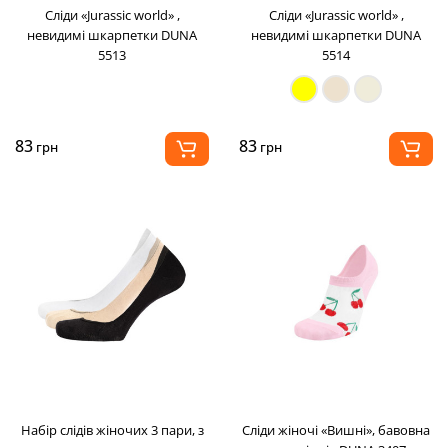
Сліди «Jurassic world» ,
Сліди «Jurassic world» ,
невидимі шкарпетки DUNA
невидимі шкарпетки DUNA
5513
5514
83
83
грн
грн
Набір слідів жіночих 3 пари, з
Сліди жіночі «Вишні», бавовна