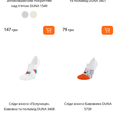
антиковзаючим покриттям
та поліамід DUNA 3407
над п'ятою DUNA 1549
147
79
грн
грн
Сліди жіночі «Полуниця»,
Сліди жіночі бавовняні DUNA
бавовна та поліамід DUNA 3408
5739