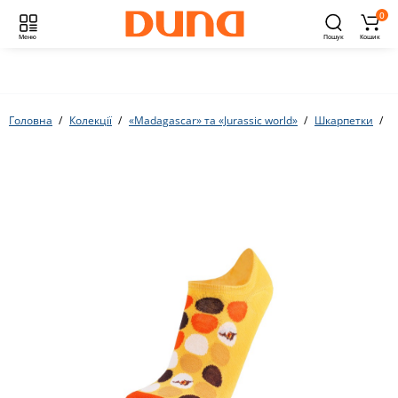
0
Меню
Пошук
Кошик
Головна
Колекції
«Madagascar» та «Jurassic world»
Шкарпетки
С