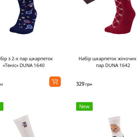
бір з 2-х пар шкарпеток
Набір шкарпеток жіночих 
«Теніс» DUNA 1640
пар DUNA 1642
329
рн
грн
w
New