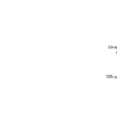
Шкар
105
г