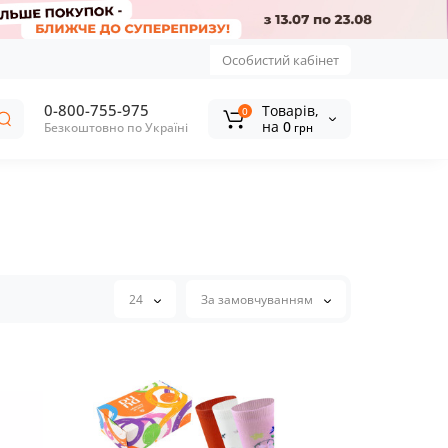
Особистий кабінет
0-800-755-975
Tоварів,
0
на
0
Безкоштовно по Україні
грн
24
За замовчуванням