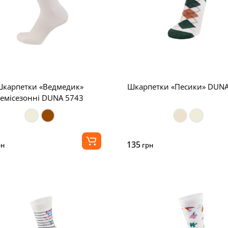
карпетки «Ведмедик»
Шкарпетки «Песики» DUNA
емісезонні DUNA 5743
135
рн
грн