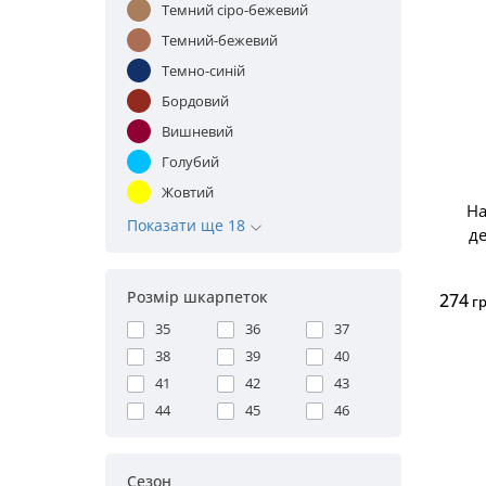
Темний сіро-бежевий
Темний-бежевий
Темно-синій
Бордовий
Вишневий
Голубий
Жовтий
На
Показати ще 18
д
Розмір шкарпеток
274
г
35
36
37
38
39
40
41
42
43
44
45
46
Сезон