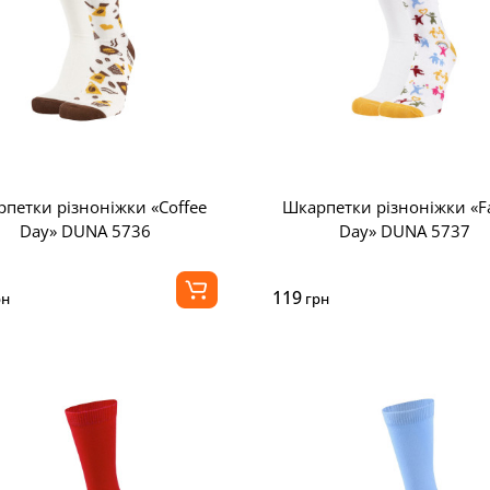
петки різноніжки «Coffee
Шкарпетки різноніжки «F
Day» DUNA 5736
Day» DUNA 5737
119
рн
грн