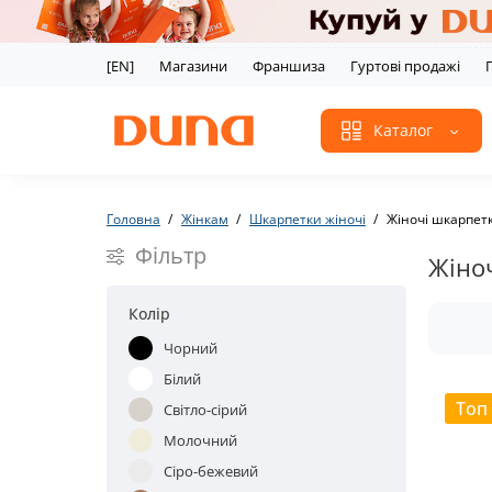
[EN]
Магазини
Франшиза
Гуртові продажі
Каталог
Головна
Жінкам
Шкарпетки жіночі
Жіночі шкарпет
Фільтр
Жіно
Колір
Чорний
Білий
Топ
Світло-сірий
Молочний
Сіро-бежевий