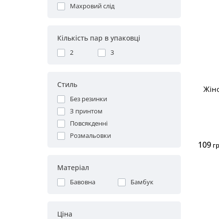
Махровий слід
Кількість пар в упаковці
2
3
Стиль
Жін
Без резинки
З принтом
Повсякденні
Розмальовки
109
г
Матеріал
Бавовна
Бамбук
Ціна