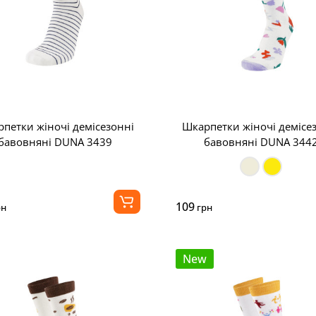
петки жіночі демісезонні
Шкарпетки жіночі демісе
бавовняні DUNA 3439
бавовняні DUNA 344
109
рн
грн
New