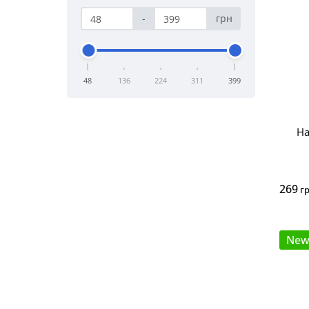
-
грн
48
136
224
311
399
На
269
г
Ne