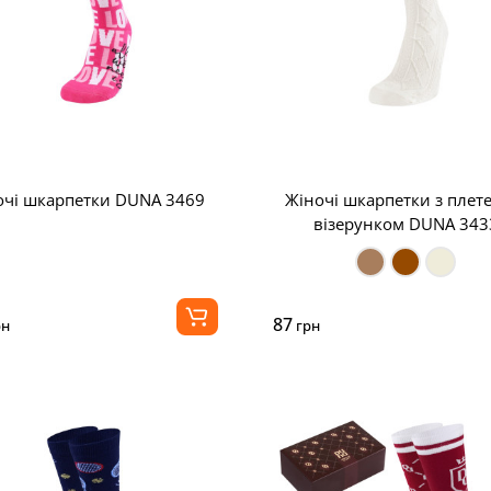
очі шкарпетки DUNA 3469
Жіночі шкарпетки з плет
візерунком DUNA 343
87
рн
грн