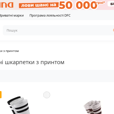
Приватні марки
Програма лояльності DFC
ки з принтом
чі шкарпетки з принтом