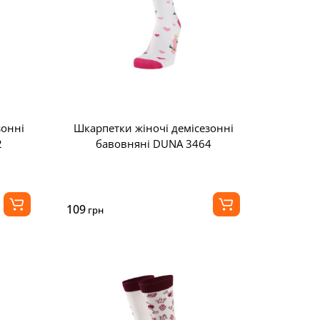
зонні
Шкарпетки жіночі демісезонні
2
бавовняні DUNA 3464
109
грн