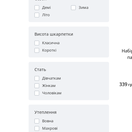
Демі
Зима
Літо
Висота шкарпетки
Класична
Короткі
Набі
п
Стать
Дівчаткам
339
г
Жінкам
Чоловікам
Утеплення
Вовна
Махрові