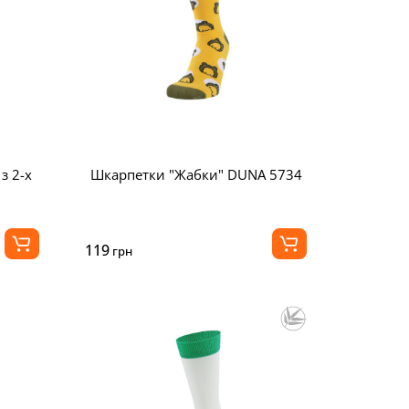
з 2-х
Шкарпетки "Жабки" DUNA 5734
119
грн