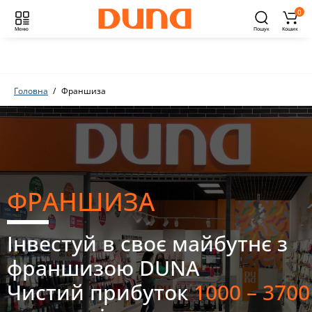
0
Меню
Пошук
Кошик
Головна
Франшиза
ФРАНШИЗА
Інвестуй в своє майбутнє з
франшизою DUNA
Чистий прибуток
1000 – 3700