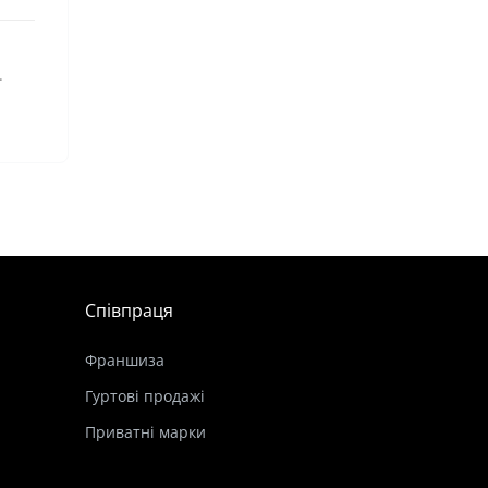
.
Співпраця
Франшиза
Гуртові продажі
Приватні марки