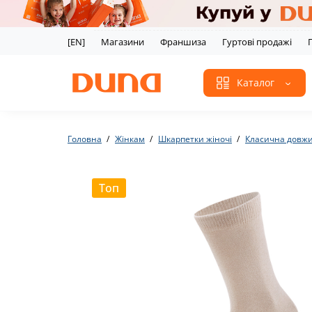
[EN]
Магазини
Франшиза
Гуртові продажі
Каталог
Головна
Жінкам
Шкарпетки жіночі
Класична довж
Топ