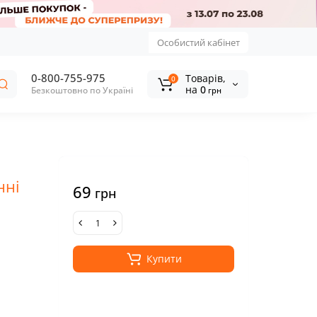
Особистий кабінет
0-800-755-975
Tоварів,
0
на
0
Безкоштовно по Україні
грн
нні
69
грн
Купити