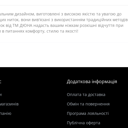
льним дизайном, виготовлені з високою якістю та увагою до
ащих ниток, вони вив'язані з використанням традиційних методів
ок від ТМ ДЮНА надасть вашим ніжкам розкішні відчуття при
и в питаннях комфорту, стилю та якості!
с
Додаткова інформація
и
Оплата та доставка
магазинів
Обмін та повернення
панію
Програма лояльності
Публічна оферта