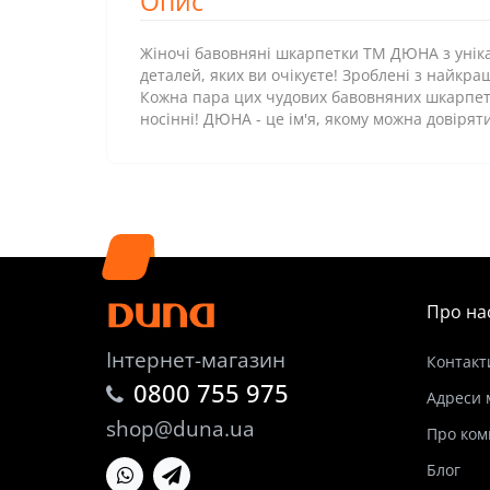
Опис
Жіночі бавовняні шкарпетки ТМ ДЮНА з уніка
деталей, яких ви очікуєте! Зроблені з найкр
Кожна пара цих чудових бавовняних шкарпет
носінні! ДЮНА - це ім'я, якому можна довірят
Про на
Інтернет-магазин
Контакт
0800 755 975
Адреси 
shop@duna.ua
Про ком
Блог