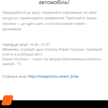
автомобіль!
Приєднуйтеся до акції, поширюйте інформацію на своїх
ресурсах і примножуйте замовлення. Пам’ятайте: кожна
посилка — це один шанс стати власником нового
автомобіля.
Період дії акції:
15.06 - 31.07
Механіка:
отримуй одну посилку Новою поштою і приймай
участь в розіграші авто.
Кожна посилка = 1 шанс на виграш Максимальна кількість
шансів - 15
Сторінка акції:
http://novaposhta.ua/win_bmw