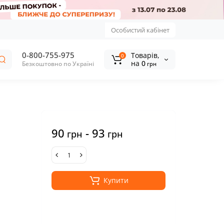
Особистий кабінет
0-800-755-975
Tоварів,
0
на
0
Безкоштовно по Україні
грн
90
- 93
грн
грн
Купити