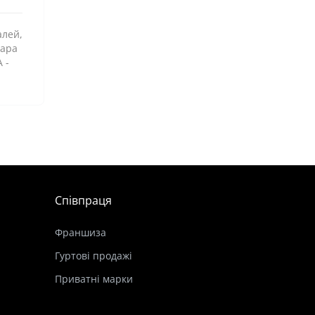
алей,
пара
 -
Співпраця
Франшиза
Гуртові продажі
Приватні марки