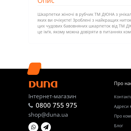
Опис
Шкарпетки жіночі в рубчик ТМ ДЮНА з унікал
яких ви очікуєте! Зроблені з найкращих нито
цих чудових бавовняних шкарпеток від ТМ ДЮ
це ім'я, якому можна довіряти в питаннях ком
Про на
Інтернет-магазин
Контакт
0800 755 975
Адреси 
shop@duna.ua
Про ком
Блог