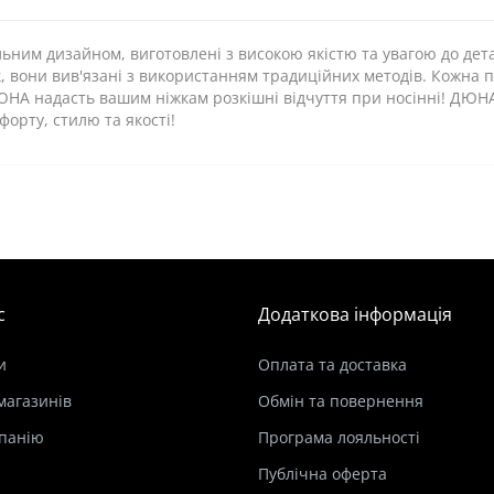
ьним дизайном, виготовлені з високою якістю та увагою до дет
к, вони вив'язані з використанням традиційних методів. Кожна 
НА надасть вашим ніжкам розкішні відчуття при носінні! ДЮНА
форту, стилю та якості!
с
Додаткова інформація
и
Оплата та доставка
магазинів
Обмін та повернення
панію
Програма лояльності
Публічна оферта