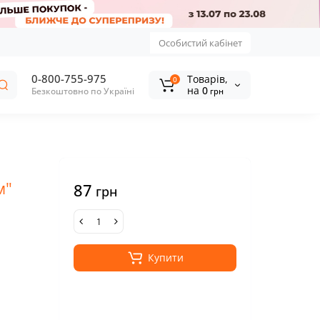
Особистий кабінет
0-800-755-975
Tоварів,
0
на
0
Безкоштовно по Україні
грн
м"
87
грн
Купити