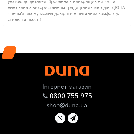
увагою до деталей! Зроблена з найкращих ниток та
вив'язана з використанням традиційних методів. ДЮНА
- це ім'я, якому можна довіряти в питаннях комфорту,
стилю та якості!
Інтернет-магазин
0800 755 975
shop@duna.ua