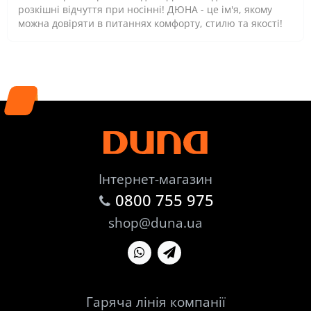
розкішні відчуття при носінні! ДЮНА - це ім'я, якому
можна довіряти в питаннях комфорту, стилю та якості!
Інтернет-магазин
0800 755 975
shop@duna.ua
Гаряча лінія компанії