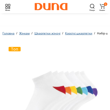
0
Меню
Пошук
Кошик
Головна
Жінкам
Шкарпетки жіночі
Короткі шкарпетки
Набір шк
Топ