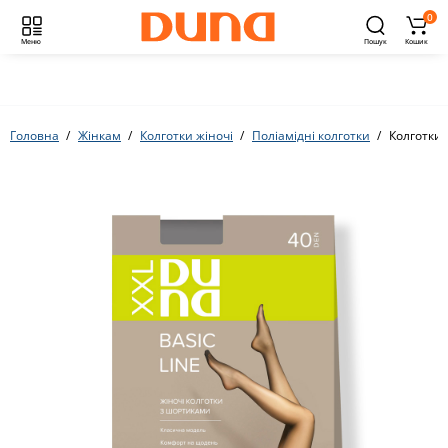
0
Меню
Пошук
Кошик
Головна
Жінкам
Колготки жіночі
Поліамідні колготки
Колготки 