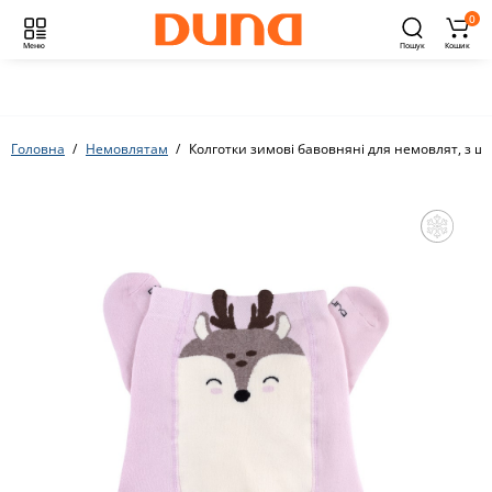
0
Меню
Пошук
Кошик
Головна
Немовлятам
Колготки зимові бавовняні для немовлят, з 