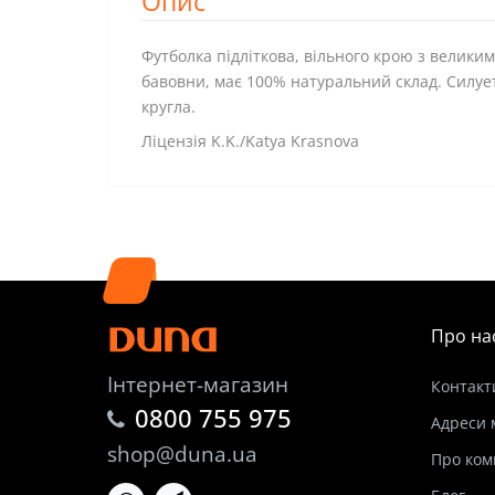
Опис
Футболка підліткова, вільного крою з великим
бавовни, має 100% натуральний склад. ​ Силу
кругла.
Ліцензія K.K./Katya Krasnova
Про на
Інтернет-магазин
Контакт
0800 755 975
Адреси 
shop@duna.ua
Про ком