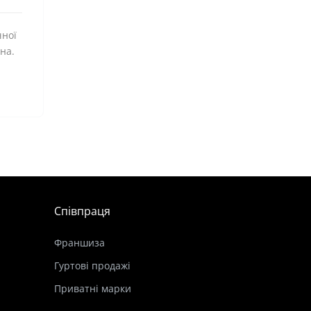
чної
на.
Співпраця
Франшиза
Гуртові продажі
Приватні марки