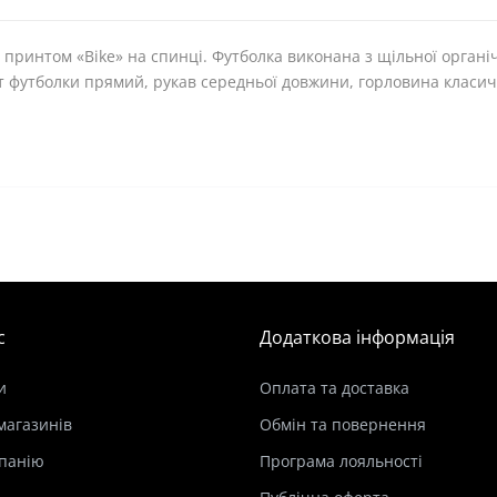
 принтом «Bike» на спинці. Футболка виконана з щільної органі
ет футболки прямий, рукав середньої довжини, горловина класич
с
Додаткова інформація
и
Оплата та доставка
магазинів
Обмін та повернення
панію
Програма лояльності