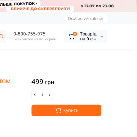
Особистий кабінет
0-800-755-975
Tоварів,
0
на
0
Безкоштовно по Україні
грн
нтом
499
грн
Купити