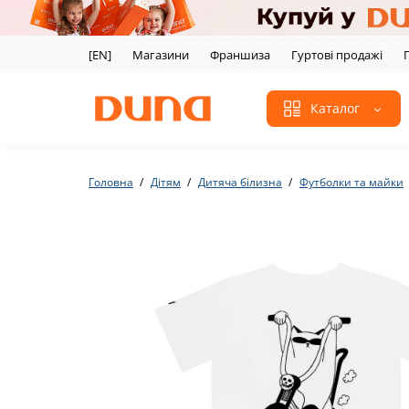
[EN]
Магазини
Франшиза
Гуртові продажі
Каталог
Головна
Дітям
Дитяча білизна
Футболки та майки