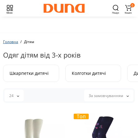
0
Меню
Пошук
Кошик
Головна
Дітям
Одяг дітям від 3-х років
Шкарпетки дитячі
Колготки дитячі
Д
24
За замовчуванням
Топ