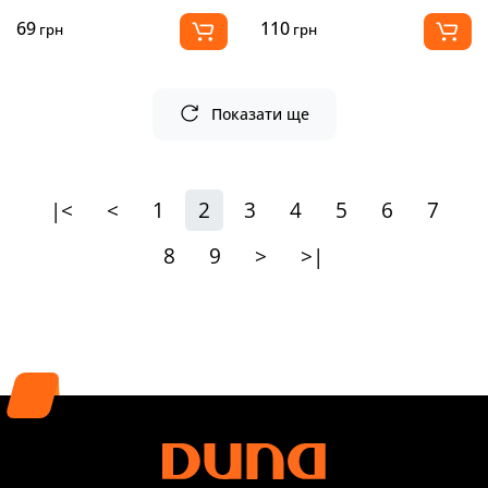
69
110
грн
грн
Показати ще
|<
<
1
2
3
4
5
6
7
8
9
>
>|