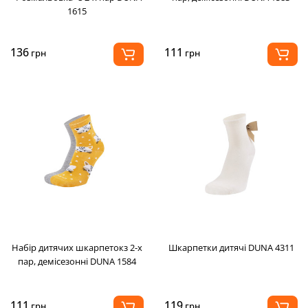
1615
136
111
грн
грн
Набір дитячих шкарпетокз 2-х
Шкарпетки дитячі DUNA 4311
пар, демісезонні DUNA 1584
111
119
грн
грн