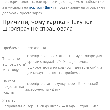
не скористалися такою пропозицією, радимо ознайомитися
з її умовами на
порталі «Дія»
та подати заяву на отримання
допомоги просто зараз.
Причини, чому картка «Пакунок
школяра» не спрацювала
Проблема
Розв’язання
Перевірте кошик. Якщо в ньому є товари для
Товари не
дорослих, видаліть їх. Хоча допомога
відповідають
поширюється й на код «одяг для всієї сім’ї», з
MCC-коду
цим можуть виникати проблеми
На карті
Перевірте стан рахунку через банківський
недостатньо
застосунок чи «Дію»
коштів
У заявці
неправильно
Зверніться до школи — її адміністрації має