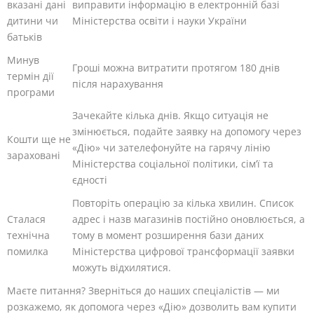
вказані дані
виправити інформацію в електронній базі
дитини чи
Міністерства освіти і науки України
батьків
Минув
Гроші можна витратити протягом 180 днів
термін дії
після нарахування
програми
Зачекайте кілька днів. Якщо ситуація не
змінюється, подайте заявку на допомогу через
Кошти ще не
«Дію» чи зателефонуйте на гарячу лінію
зараховані
Міністерства соціальної політики, сім’ї та
єдності
Повторіть операцію за кілька хвилин. Список
Сталася
адрес і назв магазинів постійно оновлюється, а
технічна
тому в момент розширення бази даних
помилка
Міністерства цифрової трансформації заявки
можуть відхилятися.
Маєте питання? Зверніться до наших спеціалістів — ми
розкажемо, як допомога через «Дію» дозволить вам купити