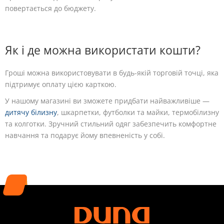
повертається до бюджету.
Як і де можна використати кошти?
Гроші можна використовувати в будь-якій торговій точці, яка
підтримує оплату цією карткою.
У нашому магазині ви зможете придбати найважливіше —
дитячу білизну
, шкарпетки, футболки та майки, термобілизну
та колготки. Зручний стильний одяг забезпечить комфортне
навчання та подарує йому впевненість у собі.