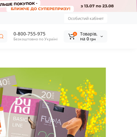
Особистий кабінет
0-800-755-975
Tоварів,
0
на
0
Безкоштовно по Україні
грн