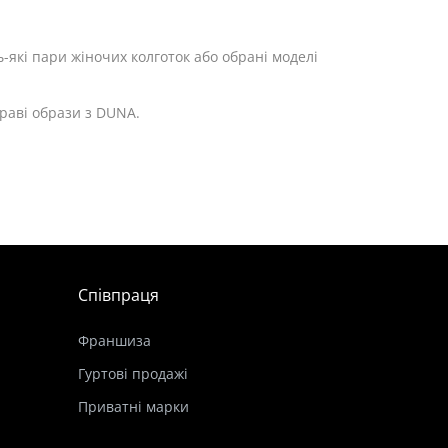
-які пари жіночих колготок або обрані моделі
краві образи з DUNA.
Співпраця
Франшиза
Гуртові продажі
Приватні марки