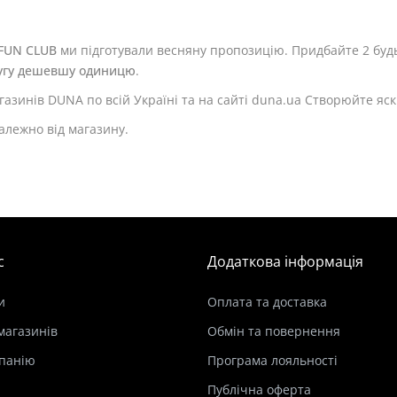
FUN CLUB
ми підготували весняну пропозицію. Придбайте 2 будь
угу дешевшу одиницю
.
магазинів DUNA по всій Україні та на сайті duna.ua Створюйте яс
алежно від магазину.
с
Додаткова інформація
и
Оплата та доставка
магазинів
Обмін та повернення
панію
Програма лояльності
Публічна оферта