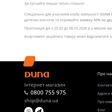
Зустрічайте перше тепло стильно!
Спеціально для учасників клубу лояльності
DUNA 
дитячих колготок та отримайте
знижку 50% на др
Пропозиція діє з 25.02 до 08.03.2026 р у мережі 
Асортимент акційного товару може відрізнятися з
Про на
Інтернет-магазин
Контакт
0800 755 975
Адреси 
shop@duna.ua
Про ком
Блог