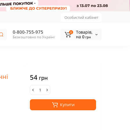
Особистий кабінет
0-800-755-975
Tоварів,
0
на
0
Безкоштовно по Україні
грн
нні
54
грн
Купити