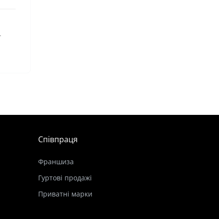
.
Співпраця
Франшиза
Гуртові продажі
Приватні марки