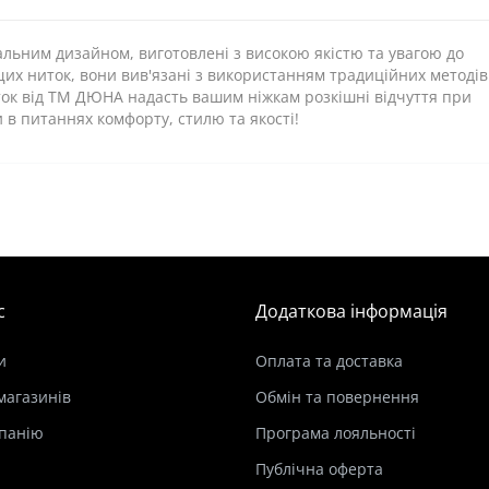
льним дизайном, виготовлені з високою якістю та увагою до
ащих ниток, вони вив'язані з використанням традиційних методів
ок від ТМ ДЮНА надасть вашим ніжкам розкішні відчуття при
и в питаннях комфорту, стилю та якості!
с
Додаткова інформація
и
Оплата та доставка
магазинів
Обмін та повернення
панію
Програма лояльності
Публічна оферта