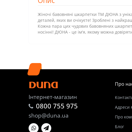
Опис
Жіночі бавовняні шкарпетки ТМ ДЮНА з уніка
деталей, яких ви очікуєте! Зроблені з найкр
Кожна пара цих чудових бавовняних шкарпет
носінні! ДЮНА - це ім'я, якому можна довірят
Про на
Інтернет-магазин
Контакт
0800 755 975
Адреси 
shop@duna.ua
Про ком
Блог