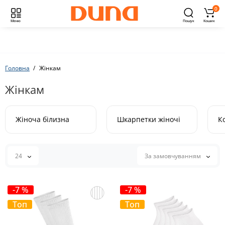
0
Меню
Пошук
Кошик
Головна
Жінкам
Жінкам
Жіноча білизна
Шкарпетки жіночі
К
24
За замовчуванням
-7 %
-7 %
Топ
Топ