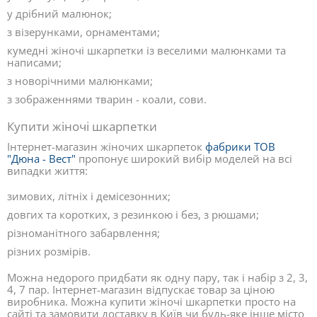
у дрібний малюнок;
з візерунками, орнаментами;
кумедні жіночі шкарпетки із веселими малюнками та
написами;
з новорічними малюнками;
з зображеннями тварин - коали, сови.
Купити жіночі шкарпетки
Інтернет-магазин жіночих шкарпеток
фабрики ТОВ
"Дюна - Вест"
пропонує широкий вибір моделей на всі
випадки життя:
зимових, літніх і демісезонних;
довгих та коротких, з резинкою і без, з рюшами;
різноманітного забарвлення;
різних розмірів.
Можна недорого придбати як одну пару, так і набір з 2, 3,
4, 7 пар. Інтернет-магазин відпускає товар за ціною
виробника. Можна купити жіночі шкарпетки просто на
сайті та замовити доставку в Київ чи будь-яке інше місто