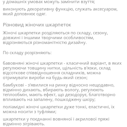
у домашніх умовах можуть замінити взуття;
виконують декоративну функцію, служать аксесуаром,
який доповнює одяг.
Різновид жіночих шкарпеток
Жіночі шкарпетки розділяються по складу, сезону,
довжині і іншими творчими особливостям,
відрізняються різноманітністю дизайну.
По складу розрізняють:
бавовняні жіночі шкарпетки - класичний варіант, в яких
регулюючи товщину нитки, щільність в'язки, склад
відсоткове співвідношення складників, можна
отримувати вироби на будь-який сезон;
бамбукові - з'явилися на ринку відносно нещодавно,
відмінно дихають, вбирають вологу, регулюють
теплообмін, мають ефект, що дезодорує, благотворно
впливають на запалену, пошкоджену шкіру;
поліамідні жіночі шкарпетки дуже тонкі, еластичні, їх
можна носити з туфлями;
шкарпетки у поєднанні вовняної і акрилової пряжі
відмінно зігрівають.