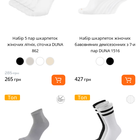
Набір 5 пар шкарпеток
Набір шкарпеток жіночих
жіночих літніх, сіточка DUNA
бавовняних демісезонних з 7-и
862
пар DUNA 1516
285
грн
265
427
грн
грн
Топ
Топ