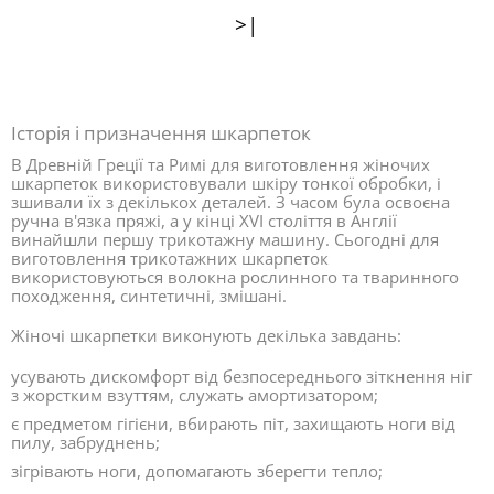
>|
Історія і призначення шкарпеток
В Древній Греції та Римі для виготовлення жіночих
шкарпеток використовували шкіру тонкої обробки, і
зшивали їх з декількох деталей. З часом була освоєна
ручна в'язка пряжі, а у кінці XVI століття в Англії
винайшли першу трикотажну машину. Сьогодні для
виготовлення трикотажних шкарпеток
використовуються волокна рослинного та тваринного
походження, синтетичні, змішані.
Жіночі шкарпетки виконують декілька завдань:
усувають дискомфорт від безпосереднього зіткнення ніг
з жорстким взуттям, служать амортизатором;
є предметом гігієни, вбирають піт, захищають ноги від
пилу, забруднень;
зігрівають ноги, допомагають зберегти тепло;