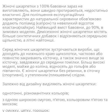
Жіночі шкарпетки з 100% бавовни зараз не
виготовляють, вони швидко протираються, недостатньо
еластичні. Для поліпшення експлуатаційних
характеристик до натуральної сировини обов'язково
додають поліамід (капрон) та невеликий відсоток
еластана(лайкри). Найвищий вміст бавовни, до 90%, в
зимових моделях. Демісезонні жіночі шкарпетки містять
більше синтетичних добавок і відрізняються середньою
щільністю, а літні найтонші.
Серед жіночих шкарпеток зустрічаються вироби, що
доходять до нижнього краю щиколотки, частково або
повністю закривають кісточку, а також значно вище за
кісточку, завдовжки до середини гомілки. Більш високі
моделі, майже до коліна, відносять до гольфів або
півпанчіх. Є жіночі шкарпетки без резинки, в сіточку
(спортивні), з утепленим (плюшевим) слідом.
Залежно від дизайну виділяють жіночі шкарпетки:
однотонні, різноманітних кольорів;
з однією широкою смугою, п'ятою, кольоровим п'ятою та
миском;
у смужку, цятку, горошок;