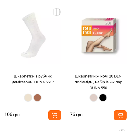
Шкарпетки в рубчик
Шкарпетки жіночі 20 DEN
демісезонні DUNA 5617
поліамідні, набір із 2-х пар
DUNA 550
106
76
грн
грн