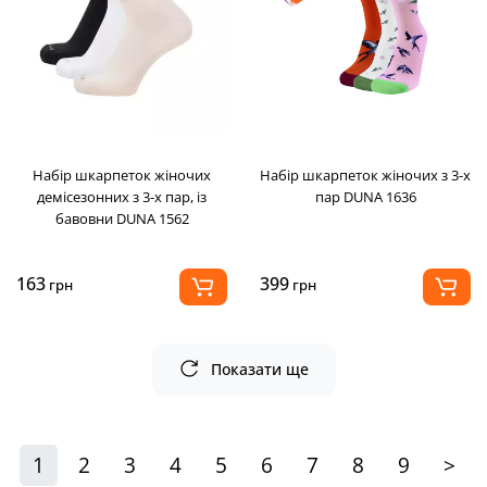
Набір шкарпеток жіночих
Набір шкарпеток жіночих з 3-х
демісезонних з 3-х пар, із
пар DUNA 1636
бавовни DUNA 1562
163
399
грн
грн
Показати ще
1
2
3
4
5
6
7
8
9
>