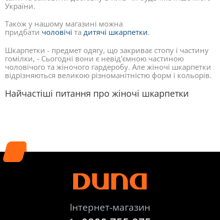
України.
Також у нашому магазині можна
придбати
чоловічі
та
дитячі шкарпетки
.
Шкарпетки - предмет одягу, що закриває стопу і частину
гомілки, - Сьогодні вони є невід'ємною частиною
чоловічого та жіночого гардеробу. Але жіночі шкарпетки
відрізняються великою різноманітністю форм і кольорів.
Найчастіші питання про жіночі шкарпетки
Інтернет-магазин