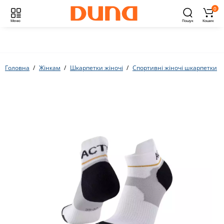
0
Меню
Пошук
Кошик
Головна
Жінкам
Шкарпетки жіночі
Спортивні жіночі шкарпетки