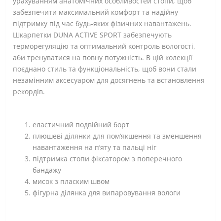
урахуванням анатомічних особливостей стопи, щоб
забезпечити максимальний комфорт та надійну
підтримку під час будь-яких фізичних навантажень.
Шкарпетки DUNA ACTIVE SPORT забезпечують
терморегуляцію та оптимальний контроль вологості,
аби тренуватися на повну потужність. В цій колекції
поєднано стиль та функціональність, щоб вони стали
незамінним аксесуаром для досягнень та встановлення
рекордів.
еластичний подвійний борт
плюшеві ділянки для пом’якшення та зменшення
навантаження на п’яту та пальці ніг
підтримка стопи фіксатором з поперечного
бандажу
мисок з пласким швом
фігурна ділянка для випаровування вологи