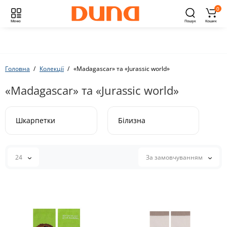
0
Меню
Пошук
Кошик
Головна
Колекції
«Madagascar» та «Jurassic world»
«Madagascar» та «Jurassic world»
Шкарпетки
Білизна
24
За замовчуванням