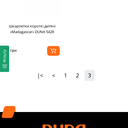
Шкарпетки короткі дитячі
«Madagascar» DUNA 5428
71
грн
Фільтр
|<
<
1
2
3