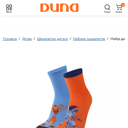
0
Меню
Пошук
Кошик
Головна
Дітям
Шкарпетки дитячі
Набори шкарпеток
Набір дит