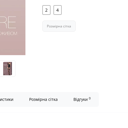
2
4
Розмірна сітка
0
истики
Розмірна сітка
Відгуки