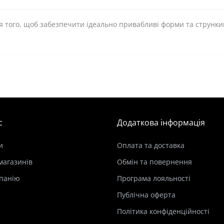
ля того, щоб забезпечити ідеально привабливі форми та струнки
с
Додаткова інформація
и
Оплата та доставка
магазинів
Обмін та повернення
панію
Програма лояльності
Публічна оферта
Політика конфіденційності