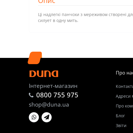
Опис
Ці надлегкі панчохи з мереживом створені д
силует в одну мить.
Про на
Інтернет-магазин
Контакт
0800 755 975
Адреси 
shop@duna.ua
Про ком
Блог
Звіти