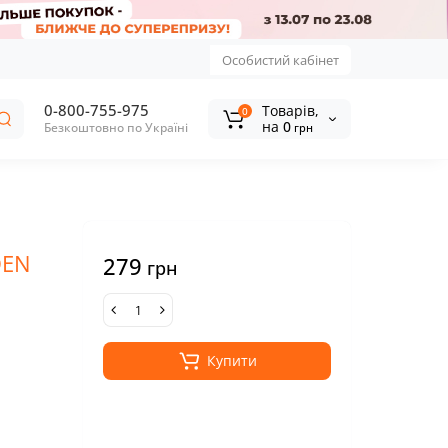
Особистий кабінет
0-800-755-975
Tоварів,
0
на
0
Безкоштовно по Україні
грн
DEN
279
грн
Купити