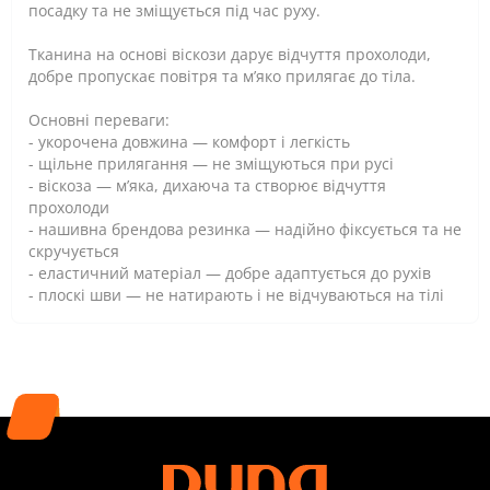
посадку та не зміщується під час руху.
Тканина на основі віскози дарує відчуття прохолоди,
добре пропускає повітря та м’яко прилягає до тіла.
Основні переваги:
- укорочена довжина — комфорт і легкість
- щільне прилягання — не зміщуються при русі
- віскоза — м’яка, дихаюча та створює відчуття
прохолоди
- нашивна брендова резинка — надійно фіксується та не
скручується
- еластичний матеріал — добре адаптується до рухів
- плоскі шви — не натирають і не відчуваються на тілі