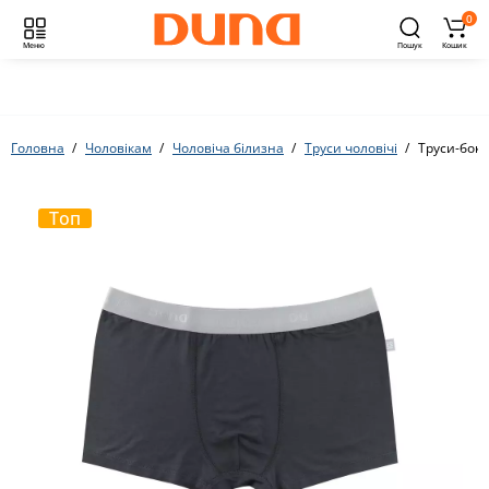
0
Меню
Пошук
Кошик
Головна
Чоловікам
Чоловіча білизна
Труси чоловічі
Труси-бокс
Топ