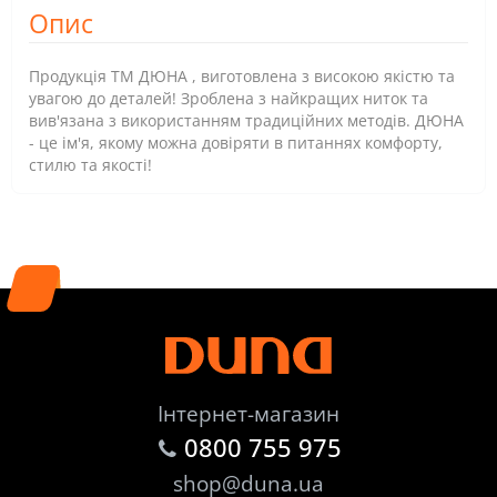
Опис
Продукція ТМ ДЮНА , виготовлена з високою якістю та
увагою до деталей! Зроблена з найкращих ниток та
вив'язана з використанням традиційних методів. ДЮНА
- це ім'я, якому можна довіряти в питаннях комфорту,
стилю та якості!
Інтернет-магазин
0800 755 975
shop@duna.ua