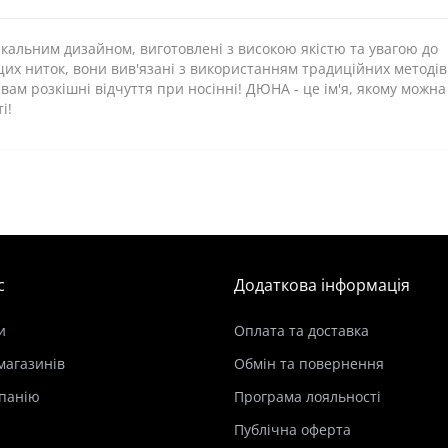
кальним дизайном, виготовлені з високою якістю та увагою до
ащих ниток, вони вив'язані з використанням традиційних методів
м розкішні відчуття при носінні! ДЮНА - це ім'я, якому можна
і!
с
Додаткова інформація
и
Оплата та доставка
магазинів
Обмін та повернення
панію
Програма лояльності
Публічна оферта