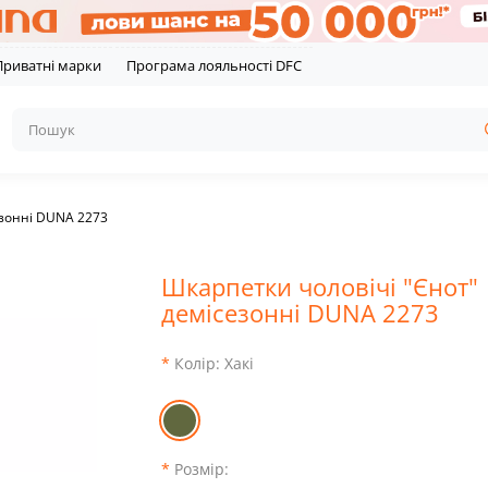
Приватні марки
Програма лояльності DFC
езонні DUNA 2273
Шкарпетки чоловічі "Єнот"
демісезонні DUNA 2273
Колір:
Хакі
Розмір: