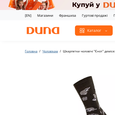
[EN]
Магазини
Франшиза
Гуртові продажі
Каталог
Головна
Чоловікам
Шкарпетки чоловічі "Єнот" деміс