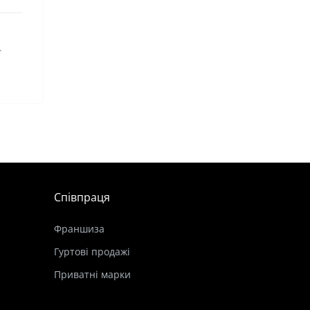
.
Співпраця
Франшиза
Гуртові продажі
Приватні марки