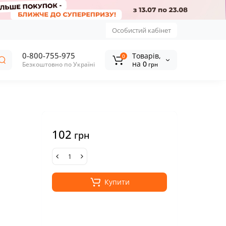
Особистий кабінет
0-800-755-975
Tоварів,
0
на
0
Безкоштовно по Україні
грн
102
грн
Купити