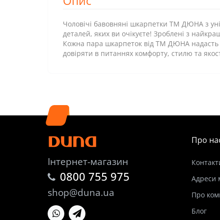
Опис
Чоловічі бавовняні шкарпетки ТМ ДЮНА з уні
деталей, яких ви очікуєте! Зроблені з найкр
Кожна пара шкарпеток від ТМ ДЮНА надасть ва
довіряти в питаннях комфорту, стилю та якост
Про на
Інтернет-магазин
Контакт
0800 755 975
Адреси 
shop@duna.ua
Про ком
Блог