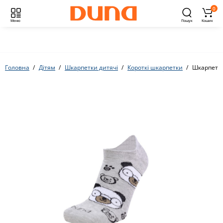
0
Меню
Пошук
Кошик
Головна
Дітям
Шкарпетки дитячі
Короткі шкарпетки
Шкарпетки