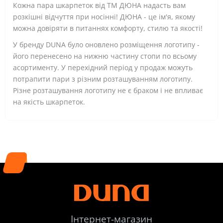
Кожна пара шкарпеток від ТМ ДЮНА надасть вам
розкішні відчуття при носінні! ДЮНА - це ім'я, якому
можна довіряти в питаннях комфорту, стилю та якості!
У бренду DUNA було оновлено розміщення логотипу -
його перенесено на нижню частину стопи по всьому
асортименту. У перехідний період у продаж можуть
потрапити пари з різним розташуванням логотипу.
Різне розташування логотипу не є браком і не впливає
на якість шкарпеток.
Інтернет-магазин