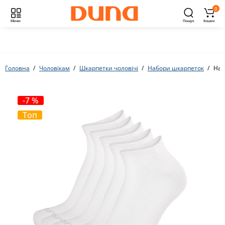
0
Меню
Пошук
Кошик
Головна
Чоловікам
Шкарпетки чоловічі
Набори шкарпеток
Наб
-7 %
Топ