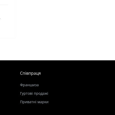
.
Співпраця
Франшиза
Гуртові продажі
Приватні марки