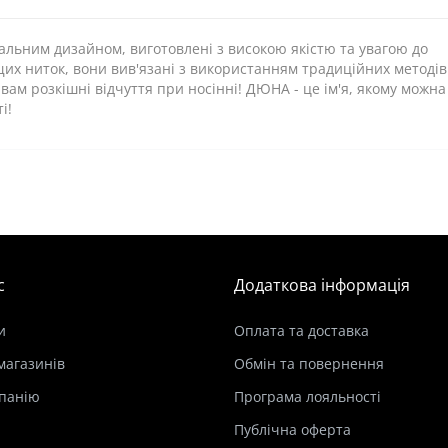
альним дизайном, виготовлені з високою якістю та увагою до
ащих ниток, вони вив'язані з використанням традиційних методів
м розкішні відчуття при носінні! ДЮНА - це ім'я, якому можна
і!
с
Додаткова інформація
и
Оплата та доставка
магазинів
Обмін та повернення
панію
Програма лояльності
Публічна оферта