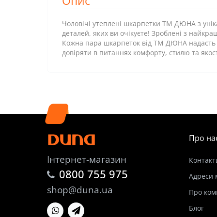
Опис
Чоловічі утеплені шкарпетки ТМ ДЮНА з унік
деталей, яких ви очікуєте! Зроблені з найкр
Кожна пара шкарпеток від ТМ ДЮНА надасть ва
довіряти в питаннях комфорту, стилю та якост
Про на
Інтернет-магазин
Контакт
0800 755 975
Адреси 
shop@duna.ua
Про ком
Блог