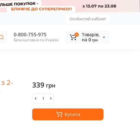
Особистий кабінет
0-800-755-975
Tоварів,
0
на
0
Безкоштовно по Україні
грн
з 2-
339
грн
8
Купити