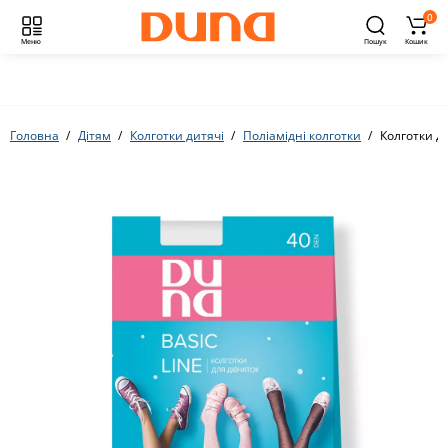
0
Меню
Пошук
Кошик
Головна
Дітям
Колготки дитячі
Поліамідні колготки
Колготки д