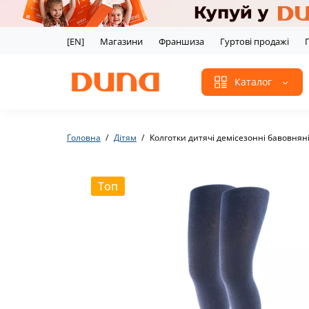
[EN]
Магазини
Франшиза
Гуртові продажі
Каталог
Головна
Дітям
Колготки дитячі демісезонні бавовнян
Топ