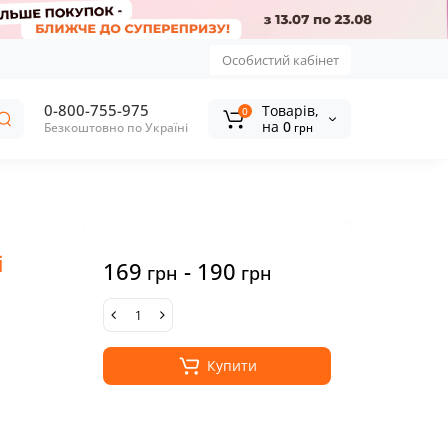
Особистий кабінет
0-800-755-975
Tоварів,
0
на
0
Безкоштовно по Україні
грн
і
169
- 190
грн
грн
Купити