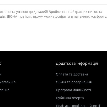
якістю та увагою до деталей! Зроблена з найкращих ниток та
ів. ДЮНА - це ім'я, якому можна довіряти в питаннях комфорту
с
Додаткова інформація
и
Оплата та доставка
магазинів
Обмін та повернення
панію
Програма лояльності
Публічна оферта
Політика конфіденційності