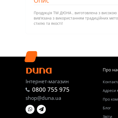
Опис
Продукція ТМ ДЮНА , виготовлена з високою 
вив'язана з використанням традиційних метод
стилю та якості!
Про на
Інтернет-магазин
Контакт
0800 755 975
Адреси 
shop@duna.ua
Про ком
Блог
Звіти