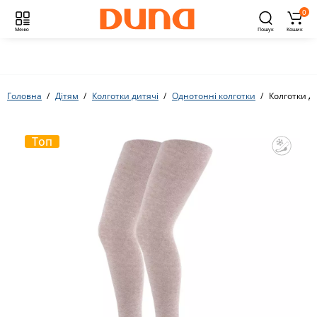
0
Меню
Пошук
Кошик
Головна
Дітям
Колготки дитячі
Однотонні колготки
Колготки д
Топ