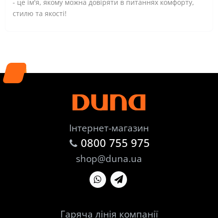
- це ім'я, якому можна довіряти в питаннях комфорту,
стилю та якості!
Інтернет-магазин
0800 755 975
shop@duna.ua
Гаряча лінія компанії