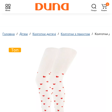
0
Меню
Пошук
Кошик
Головна
Дітям
Колготки дитячі
Колготки з принтом
Колготки ди
Топ