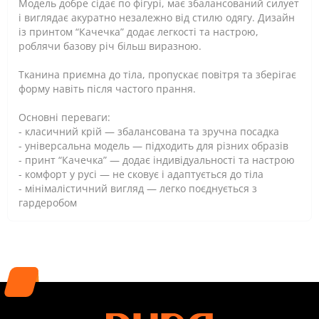
Модель добре сідає по фігурі, має збалансований силует
і виглядає акуратно незалежно від стилю одягу. Дизайн
із принтом “Качечка” додає легкості та настрою,
роблячи базову річ більш виразною.
Тканина приємна до тіла, пропускає повітря та зберігає
форму навіть після частого прання.
Основні переваги:
- класичний крій — збалансована та зручна посадка
- універсальна модель — підходить для різних образів
- принт “Качечка” — додає індивідуальності та настрою
- комфорт у русі — не сковує і адаптується до тіла
- мінімалістичний вигляд — легко поєднується з
гардеробом