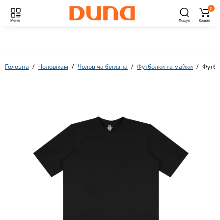
0
Меню
Пошук
Кошик
Головна
Чоловікам
Чоловіча білизна
Футболки та майки
Футбо