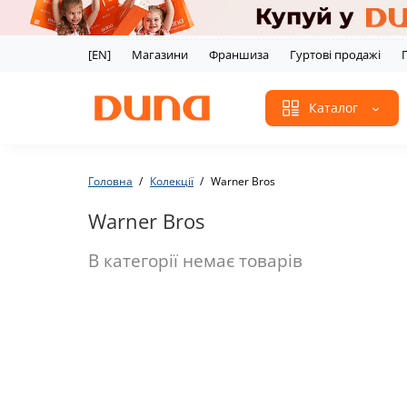
[EN]
Магазини
Франшиза
Гуртові продажі
Каталог
Головна
Колекції
Warner Bros
Warner Bros
В категорії немає товарів