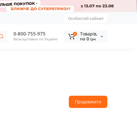
Особистий кабінет
0-800-755-975
Tоварів,
0
на
0
Безкоштовно по Україні
грн
Продовжити