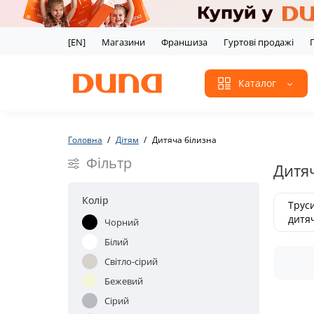
[EN]
Магазини
Франшиза
Гуртові продажі
Каталог
Головна
Дітям
Дитяча білизна
Фільтр
Дитя
Колір
Трус
дитяч
Чорний
Білий
Світло-сірий
Бежевий
Сірий