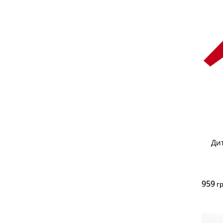
Ди
959
г