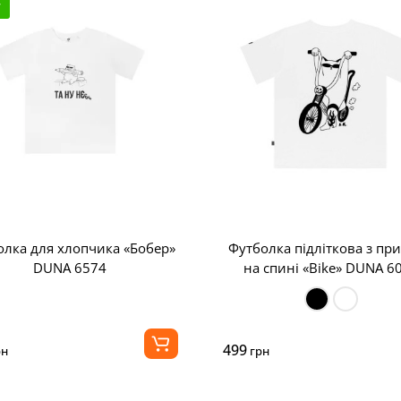
w
олка для хлопчика «Бобер»
Футболка підліткова з пр
DUNA 6574
на спині «Bike» DUNA 6
499
рн
грн