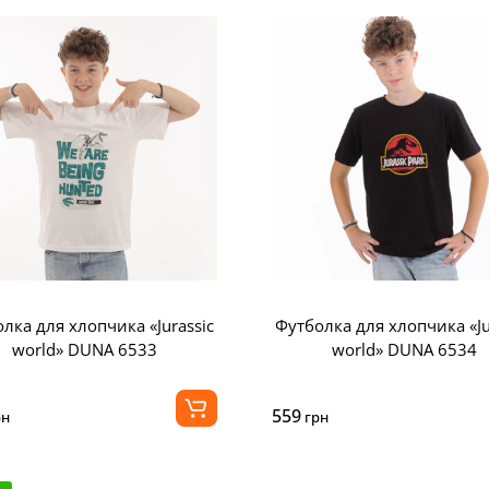
лка для хлопчика «Jurassic
Футболка для хлопчика «Ju
world» DUNA 6533
world» DUNA 6534
559
рн
грн