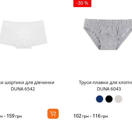
-30 %
си шортики для дівчинки
Труси-плавки для хлопч
DUNA 6542
DUNA 6043
- 159
102
- 116
рн
грн
грн
грн