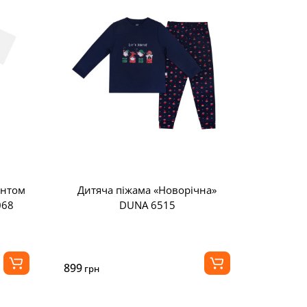
интом
Дитяча піжама «Новорічна»
068
DUNA 6515
899
грн