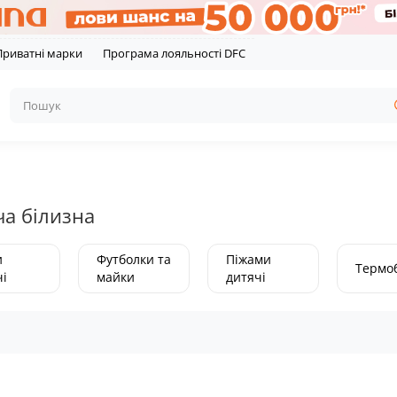
Приватні марки
Програма лояльності DFC
ча білизна
и
Футболки та
Піжами
Термо
і
майки
дитячі