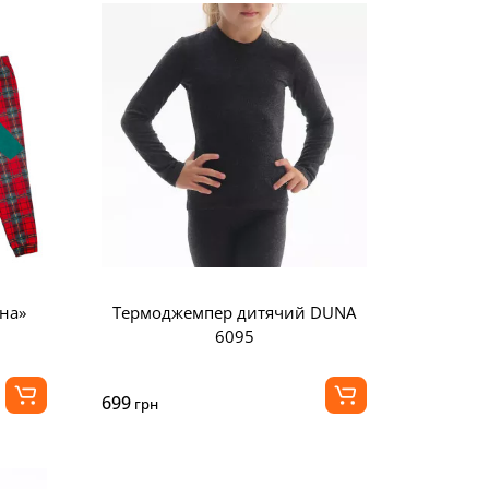
на»
Термоджемпер дитячий DUNA
6095
699
грн