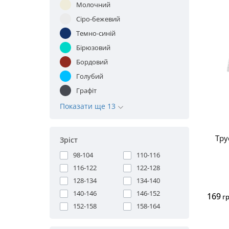
Молочний
Сіро-бежевий
Темно-синій
Бірюзовий
Бордовий
Голубий
Графіт
Показати ще 13
Тру
Зріст
98-104
110-116
116-122
122-128
128-134
134-140
140-146
146-152
169
г
152-158
158-164