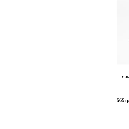
Тер
565
г