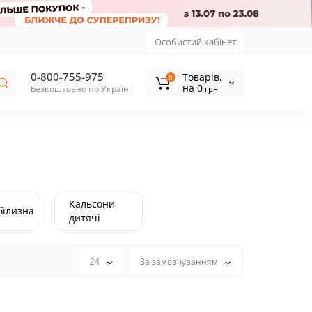
Особистий кабінет
0-800-755-975
Tоварів,
0
на
0
Безкоштовно по Україні
грн
Кальсони
білизна
дитячі
24
За замовчуванням