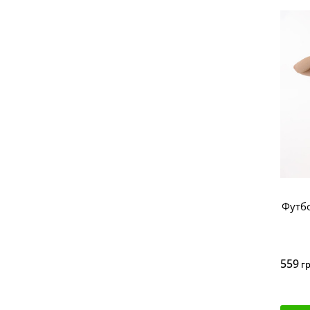
Футбо
559
г