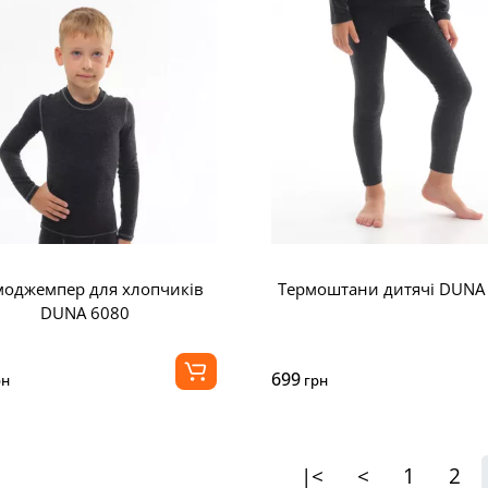
моджемпер для хлопчиків
Термоштани дитячі DUNA
DUNA 6080
699
рн
грн
|<
<
1
2