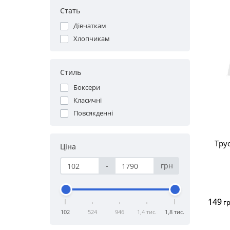
Стать
Дівчаткам
Хлопчикам
Стиль
Боксери
Класичні
Повсякденні
Тру
Ціна
-
грн
149
г
102
524
946
1,4 тис.
1,8 тис.