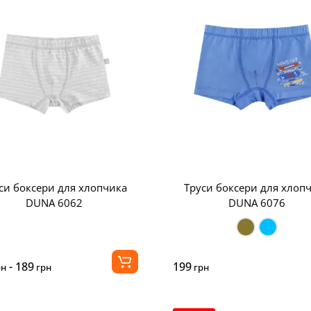
си боксери для хлопчика
Труси боксери для хлоп
DUNA 6062
DUNA 6076
- 189
199
рн
грн
грн