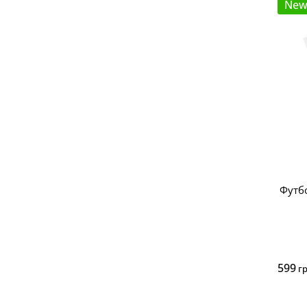
Ne
Футб
599
г